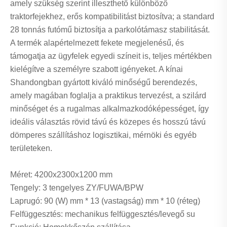
amely szükség szerint illeszthető különböző
traktorfejekhez, erős kompatibilitást biztosítva; a standard
28 tonnás futómű biztosítja a parkolótámasz stabilitását.
A termék alapértelmezett fekete megjelenésű, és
támogatja az ügyfelek egyedi színeit is, teljes mértékben
kielégítve a személyre szabott igényeket. A kínai
Shandongban gyártott kiváló minőségű berendezés,
amely magában foglalja a praktikus tervezést, a szilárd
minőséget és a rugalmas alkalmazkodóképességet, így
ideális választás rövid távú és közepes és hosszú távú
dömperes szállításhoz logisztikai, mérnöki és egyéb
területeken.
Méret: 4200x2300x1200 mm
Tengely: 3 tengelyes ZY/FUWA/BPW
Laprugó: 90 (W) mm * 13 (vastagság) mm * 10 (réteg)
Felfüggesztés: mechanikus felfüggesztés/levegő su