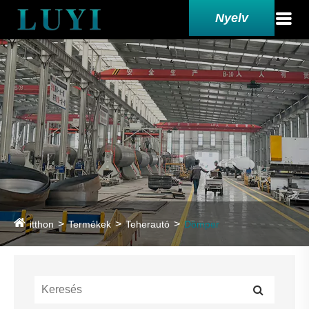
Nyelv
itthon
Termékek
Teherautó
Dömper