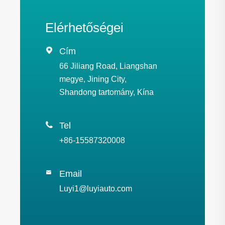
Elérhetőségei

Cím
66 Jiliang Road, Liangshan
megye, Jining City,
Shandong tartomány, Kína

Tel
+86-15587320008
Email

Luyi1@luyiauto.com