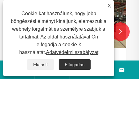
X
Cookie-kat használunk, hogy jobb
böngészési élményt kínáljunk, elemezzük a
webhely forgalmát és személyre szabjuk a


tartalmat. Az oldal használatával Ön
elfogadja a cookie-k
használatát.
Adatvédelmi szabályzat
A malajziai ügyfelek meglátogatják a Luyi
Elutasít
Elfogadás
gyárat, hogy feltárják az új együttműködési




lehetőségeket
Mutass többet >>
Rólunk
Termékek