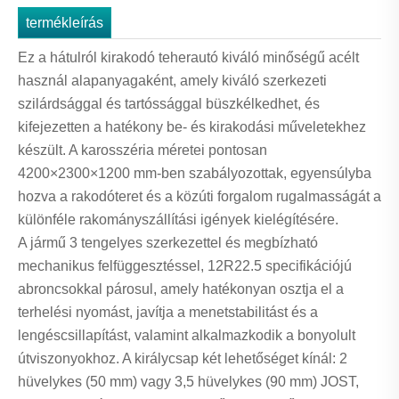
termékleírás
Ez a hátulról kirakodó teherautó kiváló minőségű acélt
használ alapanyagaként, amely kiváló szerkezeti
szilárdsággal és tartóssággal büszkélkedhet, és
kifejezetten a hatékony be- és kirakodási műveletekhez
készült. A karosszéria méretei pontosan
4200×2300×1200 mm-ben szabályozottak, egyensúlyba
hozva a rakodóteret és a közúti forgalom rugalmasságát a
különféle rakományszállítási igények kielégítésére.
A jármű 3 tengelyes szerkezettel és megbízható
mechanikus felfüggesztéssel, 12R22.5 specifikációjú
abroncsokkal párosul, amely hatékonyan osztja el a
terhelési nyomást, javítja a menetstabilitást és a
lengéscsillapítást, valamint alkalmazkodik a bonyolult
útviszonyokhoz. A királycsap két lehetőséget kínál: 2
hüvelykes (50 mm) vagy 3,5 hüvelykes (90 mm) JOST,