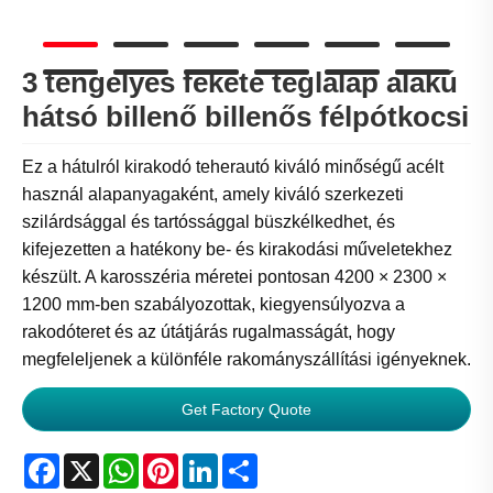
3 tengelyes fekete téglalap alakú
hátsó billenő billenős félpótkocsi
Ez a hátulról kirakodó teherautó kiváló minőségű acélt
használ alapanyagaként, amely kiváló szerkezeti
szilárdsággal és tartóssággal büszkélkedhet, és
kifejezetten a hatékony be- és kirakodási műveletekhez
készült. A karosszéria méretei pontosan 4200 × 2300 ×
1200 mm-ben szabályozottak, kiegyensúlyozva a
rakodóteret és az útátjárás rugalmasságát, hogy
megfeleljenek a különféle rakományszállítási igényeknek.
Get Factory Quote
Facebook
X
WhatsApp
Pinterest
LinkedIn
Share