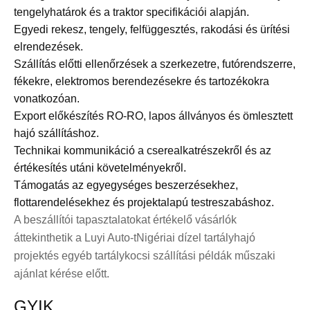
tengelyhatárok és a traktor specifikációi alapján.
Egyedi rekesz, tengely, felfüggesztés, rakodási és ürítési
elrendezések.
Szállítás előtti ellenőrzések a szerkezetre, futórendszerre,
fékekre, elektromos berendezésekre és tartozékokra
vonatkozóan.
Export előkészítés RO-RO, lapos állványos és ömlesztett
hajó szállításhoz.
Technikai kommunikáció a cserealkatrészekről és az
értékesítés utáni követelményekről.
Támogatás az egyegységes beszerzésekhez,
flottarendelésekhez és projektalapú testreszabáshoz.
A beszállítói tapasztalatokat értékelő vásárlók
áttekinthetik a Luyi Auto-t
Nigériai dízel tartályhajó
projekt
és egyéb tartálykocsi szállítási példák műszaki
ajánlat kérése előtt.
GYIK