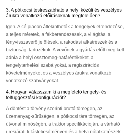
3. A pótkocsi testreszabható a helyi közúti és veszélyes
árukra vonatkozó előírásoknak megfelelően?
Igen. A célpiacon áttekinthetők a tengelyek elrendezése,
a teljes méretek, a fékberendezések, a világítás, a
fényvisszaverő jelölések, a rakodási alkatrészek és a
biztonsági tartozékok. A vevőnek a gyártás előtt meg kell
adnia a helyi össztömeg-határértékeket, a
tengelyterhelési szabályokat, a regisztrációs
követelményeket és a veszélyes árukra vonatkozó
vonatkozó szabványokat.
4. Hogyan válasszam ki a megfelelő tengely- és
felfüggesztési konfigurációt?
A döntést a törvény szerinti bruttó tömegen, az
üzemanyag-sűrűségen, a pótkocsi tára tömegén, az
útvonal minőségén, a traktor specifikációján, a várható
üresjárati futásteljesítményen és a helyi pótalkatrészek