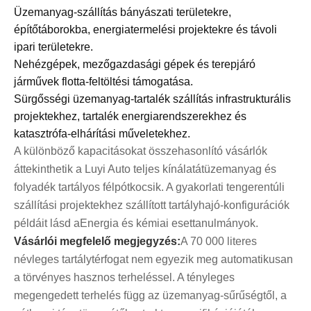
Üzemanyag-szállítás bányászati ​​területekre,
építőtáborokba, energiatermelési projektekre és távoli
ipari területekre.
Nehézgépek, mezőgazdasági gépek és terepjáró
járművek flotta-feltöltési támogatása.
Sürgősségi üzemanyag-tartalék szállítás infrastrukturális
projektekhez, tartalék energiarendszerekhez és
katasztrófa-elhárítási műveletekhez.
A különböző kapacitásokat összehasonlító vásárlók
áttekinthetik a Luyi Auto teljes kínálatát
üzemanyag és
folyadék tartályos félpótkocsik
. A gyakorlati tengerentúli
szállítási projektekhez szállított tartályhajó-konfigurációk
példáit lásd a
Energia és kémiai esettanulmányok
.
Vásárlói megfelelő megjegyzés:
A 70 000 literes
névleges tartálytérfogat nem egyezik meg automatikusan
a törvényes hasznos terheléssel. A tényleges
megengedett terhelés függ az üzemanyag-sűrűségtől, a