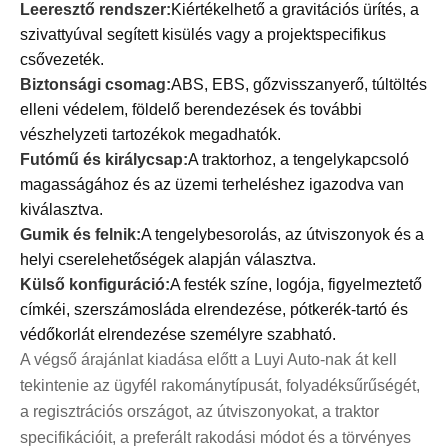
Leeresztő rendszer:
Kiértékelhető a gravitációs ürítés, a
szivattyúval segített kisülés vagy a projektspecifikus
csővezeték.
Biztonsági csomag:
ABS, EBS, gőzvisszanyerő, túltöltés
elleni védelem, földelő berendezések és további
vészhelyzeti tartozékok megadhatók.
Futómű és királycsap:
A traktorhoz, a tengelykapcsoló
magasságához és az üzemi terheléshez igazodva van
kiválasztva.
Gumik és felnik:
A tengelybesorolás, az útviszonyok és a
helyi cserelehetőségek alapján választva.
Külső konfiguráció:
A festék színe, logója, figyelmeztető
címkéi, szerszámosláda elrendezése, pótkerék-tartó és
védőkorlát elrendezése személyre szabható.
A végső árajánlat kiadása előtt a Luyi Auto-nak át kell
tekintenie az ügyfél rakománytípusát, folyadéksűrűségét,
a regisztrációs országot, az útviszonyokat, a traktor
specifikációit, a preferált rakodási módot és a törvényes