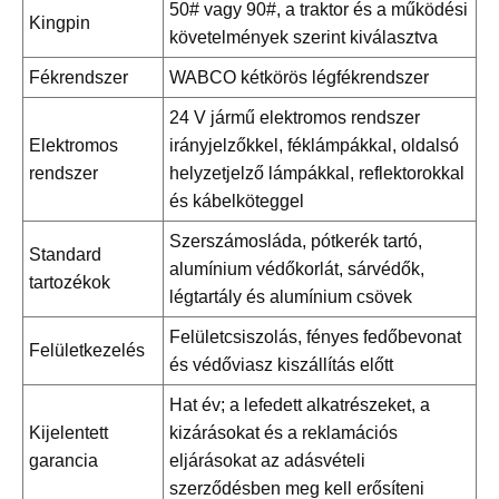
50# vagy 90#, a traktor és a működési
Kingpin
követelmények szerint kiválasztva
Fékrendszer
WABCO kétkörös légfékrendszer
24 V jármű elektromos rendszer
Elektromos
irányjelzőkkel, féklámpákkal, oldalsó
rendszer
helyzetjelző lámpákkal, reflektorokkal
és kábelköteggel
Szerszámosláda, pótkerék tartó,
Standard
alumínium védőkorlát, sárvédők,
tartozékok
légtartály és alumínium csövek
Felületcsiszolás, fényes fedőbevonat
Felületkezelés
és védőviasz kiszállítás előtt
Hat év; a lefedett alkatrészeket, a
Kijelentett
kizárásokat és a reklamációs
garancia
eljárásokat az adásvételi
szerződésben meg kell erősíteni