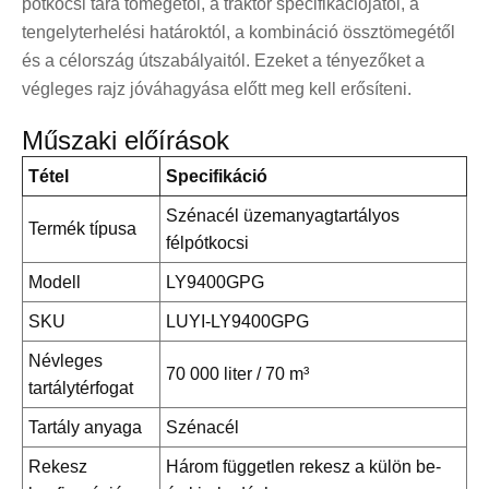
pótkocsi tára tömegétől, a traktor specifikációjától, a
tengelyterhelési határoktól, a kombináció össztömegétől
és a célország útszabályaitól. Ezeket a tényezőket a
végleges rajz jóváhagyása előtt meg kell erősíteni.
Műszaki előírások
Tétel
Specifikáció
Szénacél üzemanyagtartályos
Termék típusa
félpótkocsi
Modell
LY9400GPG
SKU
LUYI-LY9400GPG
Névleges
70 000 liter / 70 m³
tartálytérfogat
Tartály anyaga
Szénacél
Rekesz
Három független rekesz a külön be-