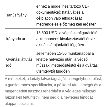
ehhez a modellhez tartozó CE-
dokumentáció; hatályát és a
Tanúsítvány
célpiacon való elfogadását
megrendelés előtt meg kell erősíteni
18 600 USD, a végső konfigurációtól,
Irányadó ár
a komponens kiválasztásától és az
aktuális árajánlattól függően
Jellemzően 15-30 munkanappal a
Gyártási átfutási
letétbe helyezés után, a végső
idő
műszaki megerősítéstől és a gyártási
ütemtervtől függően
A méreteket, a tartály falvastagságát, a tengelybesorolást,
a gumiabroncs-specifikációt, a pótkocsi tára tömegét és a
megengedett hasznos teherbírást a végleges műszaki
rajzon kell feltüntetni, nem pedig a névleges térfogat
alapján becsülni.