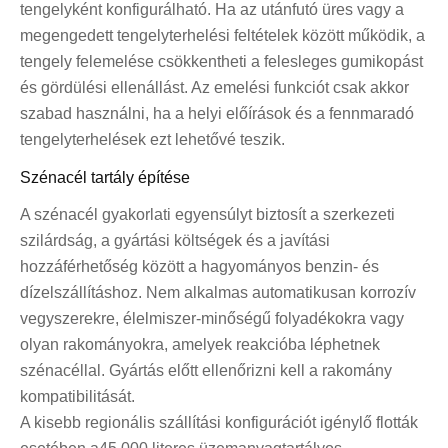
tengelyként konfigurálható. Ha az utánfutó üres vagy a
megengedett tengelyterhelési feltételek között működik, a
tengely felemelése csökkentheti a felesleges gumikopást
és gördülési ellenállást. Az emelési funkciót csak akkor
szabad használni, ha a helyi előírások és a fennmaradó
tengelyterhelések ezt lehetővé teszik.
Szénacél tartály építése
A szénacél gyakorlati egyensúlyt biztosít a szerkezeti
szilárdság, a gyártási költségek és a javítási
hozzáférhetőség között a hagyományos benzin- és
dízelszállításhoz. Nem alkalmas automatikusan korrozív
vegyszerekre, élelmiszer-minőségű folyadékokra vagy
olyan rakományokra, amelyek reakcióba léphetnek
szénacéllal. Gyártás előtt ellenőrizni kell a rakomány
kompatibilitását.
A kisebb regionális szállítási konfigurációt igénylő flották