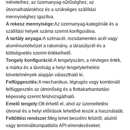
méreteihez, az üzemanyag-sűrűséghez, az
útvonalhatárokhoz és a szükséges szállítási
mennyiséghez igazítva.
A rekesz mennyisége:
Az üzemanyag-kategóriák és a
szállítási helyek száma szerint konfigurálva.
A tartály anyaga:
A szénacél, rozsdamentes acél vagy
alumíniumötvözet a rakomány, a tárasúlycél és a
költségvetés szerint értékelhető.
Tengely konfiguráció:
A tengelyszám, a névleges érték,
a márka és a távolság a helyi tengelyterhelési
követelmények alapján választható ki.
Felfüggesztés:
A mechanikus, légrugós vagy kombinált
felfüggesztés az útminőség és a flottakarbantartási
képesség szerint felülvizsgálható.
Emelő tengely:
Ott érhető el, ahol az üzemeltetési
útvonal és a helyi előírások lehetővé teszik a használatát.
Feltöltési rendszer:
Meg lehet beszélni felülről, alulról
vagy terminálkompatibilis API-elrendezéseket.