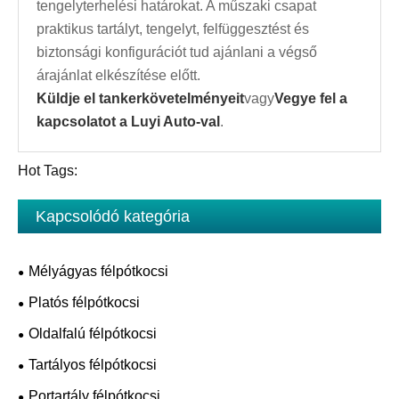
tengelyterhelési határokat. A műszaki csapat
praktikus tartályt, tengelyt, felfüggesztést és
biztonsági konfigurációt tud ajánlani a végső
árajánlat elkészítése előtt.
Küldje el tankerkövetelményeit
vagy
Vegye fel a
kapcsolatot a Luyi Auto-val
.
Hot Tags:
Kapcsolódó kategória
Mélyágyas félpótkocsi
Platós félpótkocsi
Oldalfalú félpótkocsi
Tartályos félpótkocsi
Portartály félpótkocsi