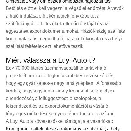
Ömlesztett vagy ömlesztett ömlesztett hajószállítás.
Betöltés előtt el kell végezni a végső ellenőrzést. A vevők
a hajó indulása előtt kérhetnek fényképeket a
szállítmányról, a tartozékok ellenőrzőlistáját és az
egyeztetett exportdokumentumokat. Háztól-házig szállítás
koordinálása is megoldható, ha a cél útvonala és a helyi
szállítási feltételek ezt lehetővé teszik.
Miért válassza a Luyi Auto-t?
Egy 70 000 literes üzemanyagszállító tartályhajó
projektnél nem az a legfontosabb beszerzési kérdés,
hogy egy gyár képes-e nagy tartályt építeni. A fontosabb
kérdés, hogy a gyártó a tartály térfogatát, a tengelyek
elrendezését, a felfüggesztést, a szelepeket, a
fékrendszert és az exportdokumentációt a vásárló
tényleges működési környezetéhez tudja-e igazítani.
A Luyi Auto a következőkkel támogatja a vásárlókat:
Konfiguráció áttekintése a rakomány, az útvonal, a helyi