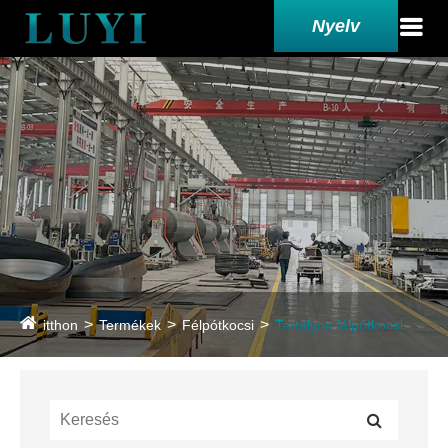
Nyelv
itthon
Termékek
Félpótkocsi
Tartályos félpótkocsi