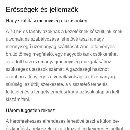
Erősségek és jellemzők
Nagy szállítási mennyiség utazásonként
A 70 m³-es tartály azoknak a kezelőknek készült, akiknek
útvonala és szabályozása lehetővé teszi a nagy
mennyiségű üzemanyag szállítását. Ahol a törvényes
bruttó tömeg megfelelő, egy nagyobb tank csökkentheti
az adott havi üzemanyagmennyiség mozgatásához
szükséges utazások számát. A gazdasági hasznot
azonban a tényleges útvonaltávolság, az üzemanyag-
sűrűség, az útdíj szerkezete, a visszatérő terhelés
feltételei és a tengelyterhelési korlátozások alapján kell
kiszámítani.
Három független rekesz
A háromrekeszes elrendezés lehetővé teszi a külön be-
és kiürítést a rekeszek közötti közvetlen keveredés nélkül.