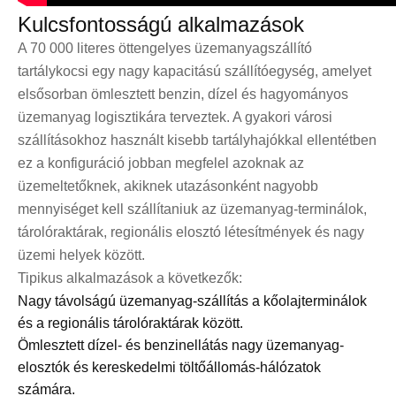
Kulcsfontosságú alkalmazások
A 70 000 literes öttengelyes üzemanyagszállító
tartálykocsi egy nagy kapacitású szállítóegység, amelyet
elsősorban ömlesztett benzin, dízel és hagyományos
üzemanyag logisztikára terveztek. A gyakori városi
szállításokhoz használt kisebb tartályhajókkal ellentétben
ez a konfiguráció jobban megfelel azoknak az
üzemeltetőknek, akiknek utazásonként nagyobb
mennyiséget kell szállítaniuk az üzemanyag-terminálok,
tárolóraktárak, regionális elosztó létesítmények és nagy
üzemi helyek között.
Tipikus alkalmazások a következők:
Nagy távolságú üzemanyag-szállítás a kőolajterminálok
és a regionális tárolóraktárak között.
Ömlesztett dízel- és benzinellátás nagy üzemanyag-
elosztók és kereskedelmi töltőállomás-hálózatok
számára.