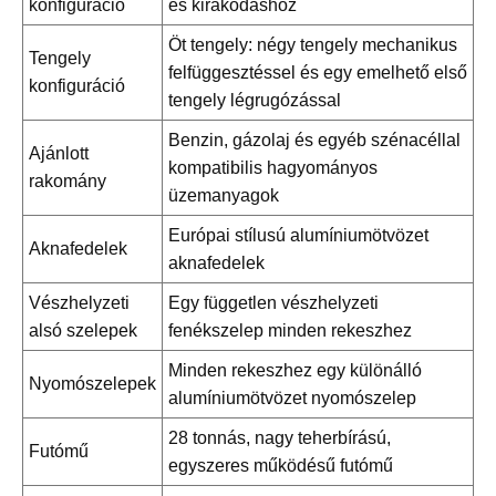
konfiguráció
és kirakodáshoz
Öt tengely: négy tengely mechanikus
Tengely
felfüggesztéssel és egy emelhető első
konfiguráció
tengely légrugózással
Benzin, gázolaj és egyéb szénacéllal
Ajánlott
kompatibilis hagyományos
rakomány
üzemanyagok
Európai stílusú alumíniumötvözet
Aknafedelek
aknafedelek
Vészhelyzeti
Egy független vészhelyzeti
alsó szelepek
fenékszelep minden rekeszhez
Minden rekeszhez egy különálló
Nyomószelepek
alumíniumötvözet nyomószelep
28 tonnás, nagy teherbírású,
Futómű
egyszeres működésű futómű