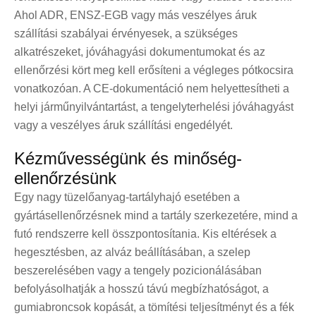
Ahol ADR, ENSZ-EGB vagy más veszélyes áruk
szállítási szabályai érvényesek, a szükséges
alkatrészeket, jóváhagyási dokumentumokat és az
ellenőrzési kört meg kell erősíteni a végleges pótkocsira
vonatkozóan. A CE-dokumentáció nem helyettesítheti a
helyi járműnyilvántartást, a tengelyterhelési jóváhagyást
vagy a veszélyes áruk szállítási engedélyét.
Kézművességünk és minőség-
ellenőrzésünk
Egy nagy tüzelőanyag-tartályhajó esetében a
gyártásellenőrzésnek mind a tartály szerkezetére, mind a
futó rendszerre kell összpontosítania. Kis eltérések a
hegesztésben, az alváz beállításában, a szelep
beszerelésében vagy a tengely pozicionálásában
befolyásolhatják a hosszú távú megbízhatóságot, a
gumiabroncsok kopását, a tömítési teljesítményt és a fék