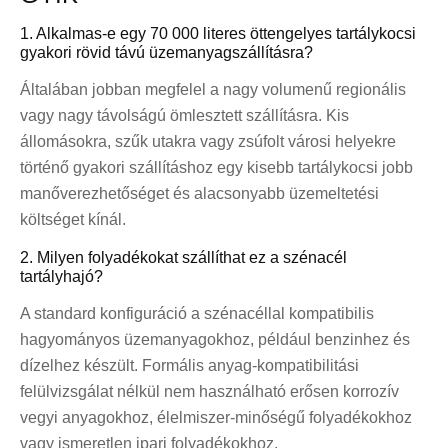
1. Alkalmas-e egy 70 000 literes öttengelyes tartálykocsi
gyakori rövid távú üzemanyagszállításra?
Általában jobban megfelel a nagy volumenű regionális
vagy nagy távolságú ömlesztett szállításra. Kis
állomásokra, szűk utakra vagy zsúfolt városi helyekre
történő gyakori szállításhoz egy kisebb tartálykocsi jobb
manőverezhetőséget és alacsonyabb üzemeltetési
költséget kínál.
2. Milyen folyadékokat szállíthat ez a szénacél
tartályhajó?
A standard konfiguráció a szénacéllal kompatibilis
hagyományos üzemanyagokhoz, például benzinhez és
dízelhez készült. Formális anyag-kompatibilitási
felülvizsgálat nélkül nem használható erősen korrozív
vegyi anyagokhoz, élelmiszer-minőségű folyadékokhoz
vagy ismeretlen ipari folyadékokhoz.