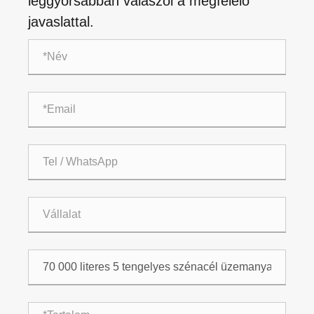
leggyorsabban válaszol a megfelelő
javaslattal.