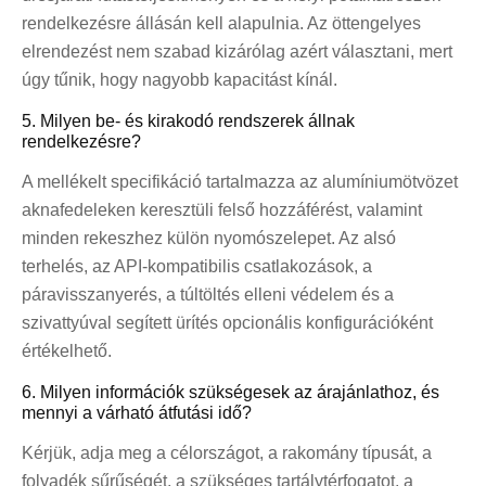
rendelkezésre állásán kell alapulnia. Az öttengelyes
elrendezést nem szabad kizárólag azért választani, mert
úgy tűnik, hogy nagyobb kapacitást kínál.
5. Milyen be- és kirakodó rendszerek állnak
rendelkezésre?
A mellékelt specifikáció tartalmazza az alumíniumötvözet
aknafedeleken keresztüli felső hozzáférést, valamint
minden rekeszhez külön nyomószelepet. Az alsó
terhelés, az API-kompatibilis csatlakozások, a
páravisszanyerés, a túltöltés elleni védelem és a
szivattyúval segített ürítés opcionális konfigurációként
értékelhető.
6. Milyen információk szükségesek az árajánlathoz, és
mennyi a várható átfutási idő?
Kérjük, adja meg a célországot, a rakomány típusát, a
folyadék sűrűségét, a szükséges tartálytérfogatot, a