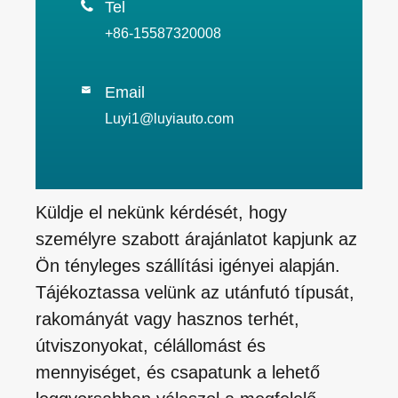

Tel
+86-15587320008
Email

Luyi1@luyiauto.com
Küldje el nekünk kérdését, hogy
személyre szabott árajánlatot kapjunk az
Ön tényleges szállítási igényei alapján.
Tájékoztassa velünk az utánfutó típusát,
rakományát vagy hasznos terhét,
útviszonyokat, célállomást és
mennyiséget, és csapatunk a lehető