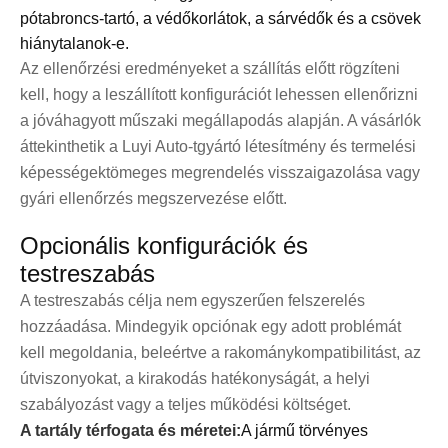
pótabroncs-tartó, a védőkorlátok, a sárvédők és a csövek
hiánytalanok-e.
Az ellenőrzési eredményeket a szállítás előtt rögzíteni
kell, hogy a leszállított konfigurációt lehessen ellenőrizni
a jóváhagyott műszaki megállapodás alapján. A vásárlók
áttekinthetik a Luyi Auto-t
gyártó létesítmény és termelési
képességek
tömeges megrendelés visszaigazolása vagy
gyári ellenőrzés megszervezése előtt.
Opcionális konfigurációk és
testreszabás
A testreszabás célja nem egyszerűen felszerelés
hozzáadása. Mindegyik opciónak egy adott problémát
kell megoldania, beleértve a rakománykompatibilitást, az
útviszonyokat, a kirakodás hatékonyságát, a helyi
szabályozást vagy a teljes működési költséget.
A tartály térfogata és méretei:
A jármű törvényes