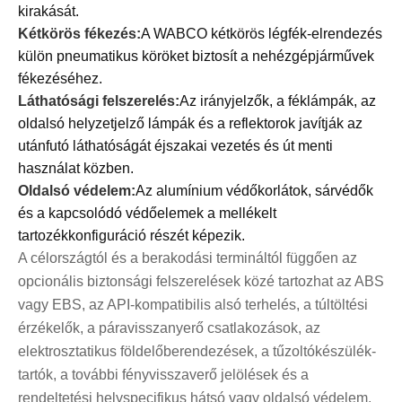
kirakását.
Kétkörös fékezés:
A WABCO kétkörös légfék-elrendezés
külön pneumatikus köröket biztosít a nehézgépjárművek
fékezéséhez.
Láthatósági felszerelés:
Az irányjelzők, a féklámpák, az
oldalsó helyzetjelző lámpák és a reflektorok javítják az
utánfutó láthatóságát éjszakai vezetés és út menti
használat közben.
Oldalsó védelem:
Az alumínium védőkorlátok, sárvédők
és a kapcsolódó védőelemek a mellékelt
tartozékkonfiguráció részét képezik.
A célországtól és a berakodási termináltól függően az
opcionális biztonsági felszerelések közé tartozhat az ABS
vagy EBS, az API-kompatibilis alsó terhelés, a túltöltési
érzékelők, a páravisszanyerő csatlakozások, az
elektrosztatikus földelőberendezések, a tűzoltókészülék-
tartók, a további fényvisszaverő jelölések és a
rendeltetési helyspecifikus hátsó vagy oldalsó védelem.