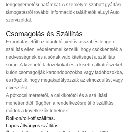
tengelyterhelési határokat. A személyre szabott gyártási
támogatásról további információk találhatók a
Luyi Auto
szervizoldal
.
Csomagolás és Szállítás
Exportálás előtt az utánfutót védőviasszal és tengeri
szállítás elleni védelemmel kezelik, hogy csökkentsék a
nedvességnek és a sónak való kitettséget a szállítás
során. A kivehető tartozékokat és a kisebb alkatrészeket
külön csomagolják kartondobozokba vagy fadobozokba,
és rögzítik, hogy megakadályozzák az elmozdulást vagy
elvesztést.
A pótkocsi méretétől, a célkikötőtől és a szállítási
menetrendtől függően a rendelkezésre álló szállítási
módok a következők lehetnek:
Roll-on/roll-off szállítás.
Lapos állványos szállítás.