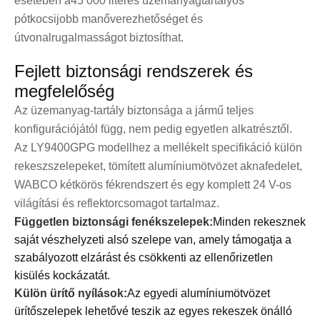
esetében a
45 000 literes üzemanyagtartályos
pótkocsi
jobb manőverezhetőséget és
útvonalrugalmasságot biztosíthat.
Fejlett biztonsági rendszerek és
megfelelőség
Az üzemanyag-tartály biztonsága a jármű teljes
konfigurációjától függ, nem pedig egyetlen alkatrésztől.
Az LY9400GPG modellhez a mellékelt specifikáció külön
rekeszszelepeket, tömített alumíniumötvözet aknafedelet,
WABCO kétkörös fékrendszert és egy komplett 24 V-os
világítási és reflektorcsomagot tartalmaz.
Független biztonsági fenékszelepek:
Minden rekesznek
saját vészhelyzeti alsó szelepe van, amely támogatja a
szabályozott elzárást és csökkenti az ellenőrizetlen
kisülés kockázatát.
Külön ürítő nyílások:
Az egyedi alumíniumötvözet
ürítőszelepek lehetővé teszik az egyes rekeszek önálló