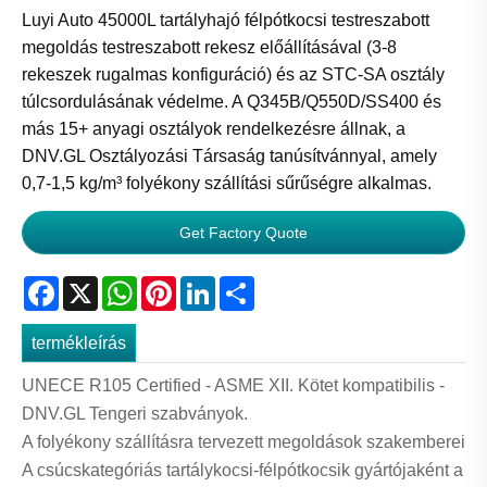
Luyi Auto 45000L tartályhajó félpótkocsi testreszabott
megoldás testreszabott rekesz előállításával (3-8
rekeszek rugalmas konfiguráció) és az STC-SA osztály
túlcsordulásának védelme. A Q345B/Q550D/SS400 és
más 15+ anyagi osztályok rendelkezésre állnak, a
DNV.GL Osztályozási Társaság tanúsítvánnyal, amely
0,7-1,5 kg/m³ folyékony szállítási sűrűségre alkalmas.
Get Factory Quote
Facebook
X
WhatsApp
Pinterest
LinkedIn
Share
termékleírás
UNECE R105 Certified - ASME XII. Kötet kompatibilis -
DNV.GL Tengeri szabványok.
A folyékony szállításra tervezett megoldások szakemberei
A csúcskategóriás tartálykocsi-félpótkocsik gyártójaként a