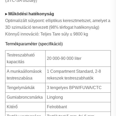
(STC-SA osztály)
▸ Működési hatékonyság
Optimalizált súlypont: elliptikus keresztmetszet, amelyet a
3D szimuláció tervezett (98% térfogat hatékonyság)
Könnyű innováció: Teljes Tare súly ≤ 9800 kg
Termékparaméter (specifikáció)
Testreszabható
20 000-90 000 liter
kapacitás
A munkaállomások
1 Compartment Standard, 2-8
testreszabása
rekeszek testreszabhatók
Tengelymárkák
3 tengelyes BPW/FUWA/CTC
Gumiabroncsmárka
Linglong
Kitérő
Felrobbant