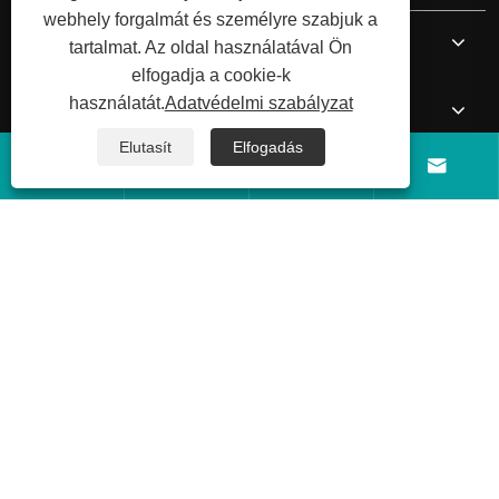
webhely forgalmát és személyre szabjuk a
Rólunk
tartalmat. Az oldal használatával Ön
elfogadja a cookie-k
használatát.
Adatvédelmi szabályzat
Termékek
Elutasít
Elfogadás




Hír
Lépjen kapcsolatba velünk
Copyright © 2026 Shandong Luyi Dedicated Vehicle Manufacturing
Co., Ltd. Minden jog fenntartva.
Links
Sitemap
RSS
XML
Adatvédelmi
szabályzat