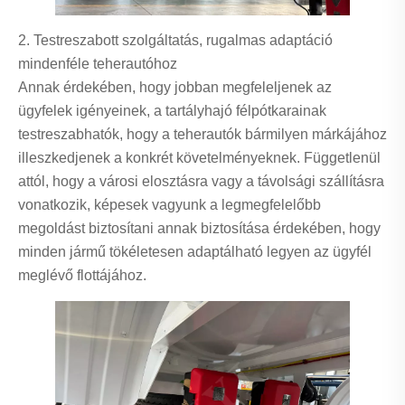
2. Testreszabott szolgáltatás, rugalmas adaptáció
mindenféle teherautóhoz
Annak érdekében, hogy jobban megfeleljenek az
ügyfelek igényeinek, a tartályhajó félpótkarainak
testreszabhatók, hogy a teherautók bármilyen márkájához
illeszkedjenek a konkrét követelményeknek. Függetlenül
attól, hogy a városi elosztásra vagy a távolsági szállításra
vonatkozik, képesek vagyunk a legmegfelelőbb
megoldást biztosítani annak biztosítása érdekében, hogy
minden jármű tökéletesen adaptálható legyen az ügyfél
meglévő flottájához.