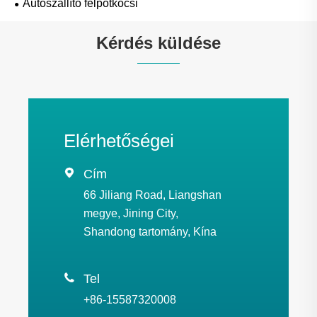
Autószállító félpótkocsi
Kérdés küldése
Elérhetőségei

Cím
66 Jiliang Road, Liangshan
megye, Jining City,
Shandong tartomány, Kína

Tel
+86-15587320008