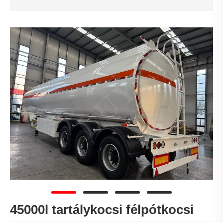
45000l tartálykocsi félpótkocsi