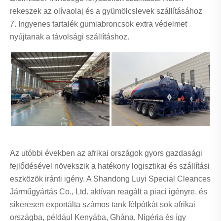
rekeszek az olívaolaj és a gyümölcslevek szállításához
7. Ingyenes tartalék gumiabroncsok extra védelmet
nyújtanak a távolsági szállításhoz.
Az utóbbi években az afrikai országok gyors gazdasági
fejlődésével növekszik a hatékony logisztikai és szállítási
eszközök iránti igény. A Shandong Luyi Special Cleances
Járműgyártás Co., Ltd. aktívan reagált a piaci igényre, és
sikeresen exportálta számos tank félpótkát sok afrikai
országba, például Kenyába, Ghána, Nigéria és így