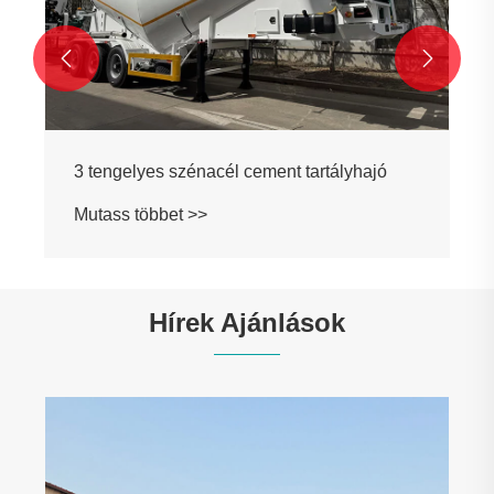


ályhajó
Hírek Ajánlások
Innováció-vezérelt, minőségi első: A L
félpótkarok kedvező figyelmet kapnak 