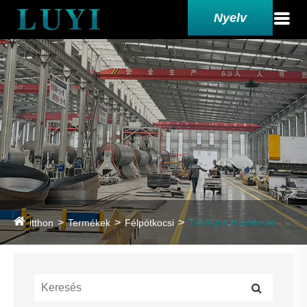
Nyelv
itthon
Termékek
Félpótkocsi
Tartályos félpótkocsi