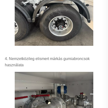
4. Nemzetközileg elismert márkás gumiabroncsok
használata