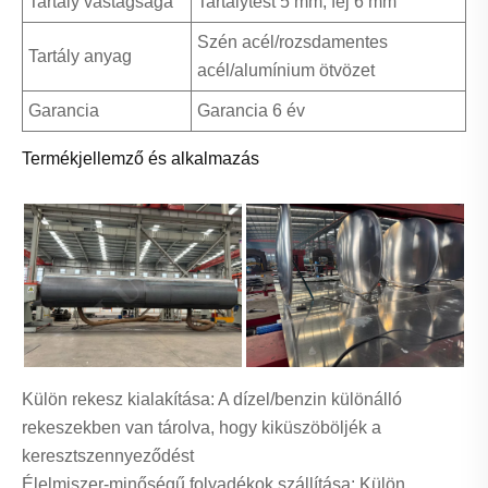
Tartály vastagsága
Tartálytest 5 mm, fej 6 mm
Szén acél/rozsdamentes
Tartály anyag
acél/alumínium ötvözet
Garancia
Garancia 6 év
Termékjellemző és alkalmazás
Külön rekesz kialakítása: A dízel/benzin különálló
rekeszekben van tárolva, hogy kiküszöböljék a
keresztszennyeződést
Élelmiszer-minőségű folyadékok szállítása: Külön