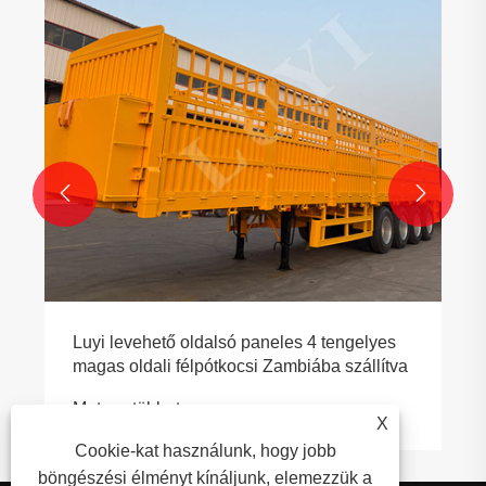
kantoni vásáron
Mutass többet >>


tengelyes
a szállítva
X
Cookie-kat használunk, hogy jobb
böngészési élményt kínáljunk, elemezzük a