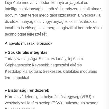
Luyi Auto innovatív módon könnyű anyagokat és
intelligens biztonsági ellenőrzési rendszereket alkalmaz,
hogy minden terepi megoldást biztosítson a nyersolaj, a
dízelüzemanyag és a vegyi anyagok szállításához, és
továbbra is elősegíti az energia logisztikai berendezések
technológiai fejlesztését.
Alapvető műszaki előírások
▸ Strukturális integritás
Tartály vastagsága: 5 mm -es tartály, fej 6 mm
Géphegesztés: Kevesebb hegesztési eltérés
Kezdőlap kialakítása: 6-rekeszes kialakítás moduláris
terelőlapokkal
▸ Biztonsági rendszerek
Hármas védelem: gőz-helyreállítási egység (VRU) +
vészhelyzeti lezáró szelep (ESV) + túlcsorduló szonda