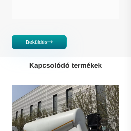
Beküldés

Kapcsolódó termékek
3 tengelyes olajtartály félpótkocsi
Mutass többet >>