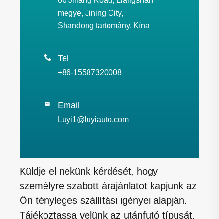
66 Jiliang Road, Liangshan
megye, Jining City,
Shandong tartomány, Kína

Tel
+86-15587320008
Email

Luyi1@luyiauto.com
Küldje el nekünk kérdését, hogy
személyre szabott árajánlatot kapjunk az
Ön tényleges szállítási igényei alapján.
Tájékoztassa velünk az utánfutó típusát,