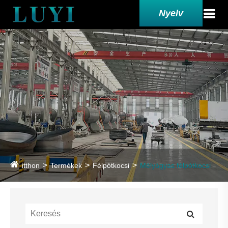
Nyelv
itthon
Termékek
Félpótkocsi
Mélyágyas félpótkocsi