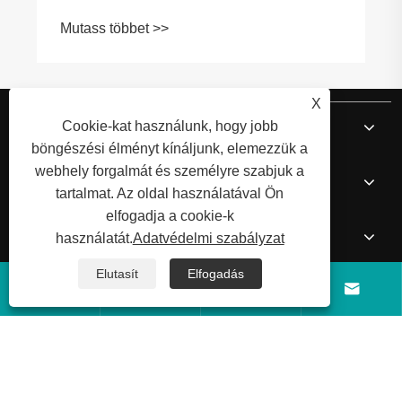
Mutass többet >>
X
Rólunk
Cookie-kat használunk, hogy jobb
böngészési élményt kínáljunk, elemezzük a
webhely forgalmát és személyre szabjuk a
Termékek
tartalmat. Az oldal használatával Ön
elfogadja a cookie-k
Hír
használatát.
Adatvédelmi szabályzat
Elutasít
Elfogadás
Lépjen kapcsolatba velünk



