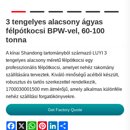
3 tengelyes alacsony ágyas
félpótkocsi BPW-vel, 60-100
tonna
A kínai Shandong tartományból származó LUYI 3
tengelyes alacsony méretű félpótkocsi egy
professzionális félpótkocsi, amelyet nehéz rakomány
szállítására terveztek. Kiváló minőségű acélból készült,
robusztus és tartós szerkezettel rendelkezik,
1700030001500 mm átmérőjű, amely alkalmas különféle
nehéz szállítási forgatókönyvekre.
Get Factory Quote
Facebook
X
WhatsApp
Pinterest
LinkedIn
Share