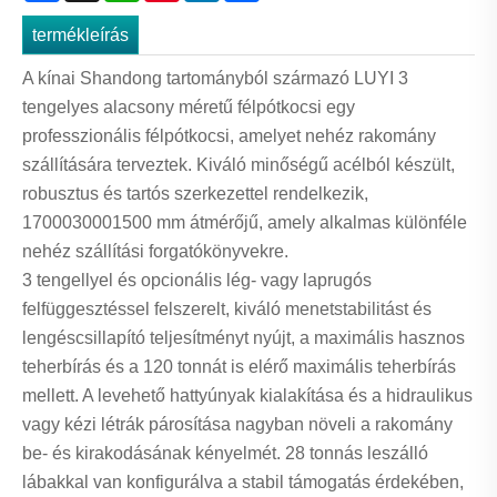
termékleírás
A kínai Shandong tartományból származó LUYI 3
tengelyes alacsony méretű félpótkocsi egy
professzionális félpótkocsi, amelyet nehéz rakomány
szállítására terveztek. Kiváló minőségű acélból készült,
robusztus és tartós szerkezettel rendelkezik,
1700030001500 mm átmérőjű, amely alkalmas különféle
nehéz szállítási forgatókönyvekre.
3 tengellyel és opcionális lég- vagy laprugós
felfüggesztéssel felszerelt, kiváló menetstabilitást és
lengéscsillapító teljesítményt nyújt, a maximális hasznos
teherbírás és a 120 tonnát is elérő maximális teherbírás
mellett. A levehető hattyúnyak kialakítása és a hidraulikus
vagy kézi létrák párosítása nagyban növeli a rakomány
be- és kirakodásának kényelmét. 28 tonnás leszálló
lábakkal van konfigurálva a stabil támogatás érdekében,