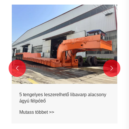


5 tengelyes leszerelhető libavarp alacsony
ágyú félpótrő
Mutass többet >>