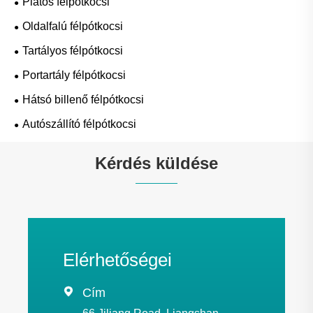
Platós félpótkocsi
Oldalfalú félpótkocsi
Tartályos félpótkocsi
Portartály félpótkocsi
Hátsó billenő félpótkocsi
Autószállító félpótkocsi
Kérdés küldése
Elérhetőségei

Cím