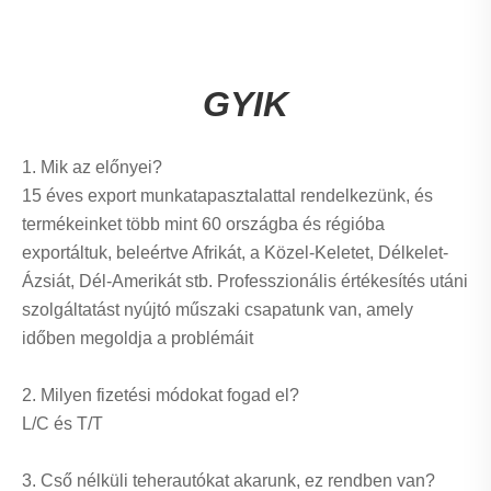
GYIK
1. Mik az előnyei?
15 éves export munkatapasztalattal rendelkezünk, és
termékeinket több mint 60 országba és régióba
exportáltuk, beleértve Afrikát, a Közel-Keletet, Délkelet-
Ázsiát, Dél-Amerikát stb. Professzionális értékesítés utáni
szolgáltatást nyújtó műszaki csapatunk van, amely
időben megoldja a problémáit
2. Milyen fizetési módokat fogad el?
L/C és T/T
3. Cső nélküli teherautókat akarunk, ez rendben van?