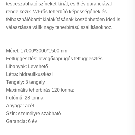
testreszabható színeket kínál, és 6 év garanciával
rendelkezik. W
Erős teherbíró képességének és
felhasználóbarát kialakításának köszönhetően ideális
választássá válik nagy teherbírású szállításokhoz.
Méret: 17000*3000*1500mm
Felfüggesztés: levegő/laprugós felfüggesztés
Libanyak: Levehető
Létra: hidraulikus/kézi
Tengely: 3 tengely
Maximális teherbírás 120 tonna:
Futómű: 28 tonna
Anyaga: acél
Szín: személyre szabható
Garancia: 6 év