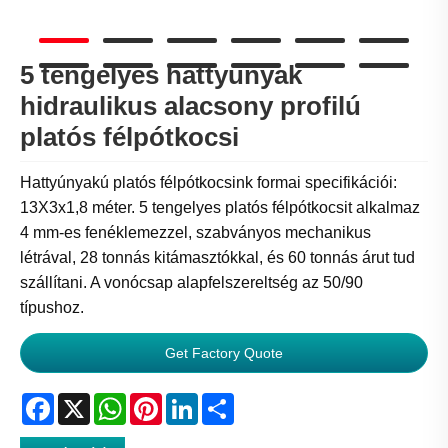
5 tengelyes hattyúnyak
hidraulikus alacsony profilú
platós félpótkocsi
Hattyúnyakú platós félpótkocsink formai specifikációi:
13X3x1,8 méter. 5 tengelyes platós félpótkocsit alkalmaz
4 mm-es fenéklemezzel, szabványos mechanikus
létrával, 28 tonnás kitámasztókkal, és 60 tonnás árut tud
szállítani. A vonócsap alapfelszereltség az 50/90
típushoz.
Get Factory Quote
Facebook
X
WhatsApp
Pinterest
LinkedIn
Share