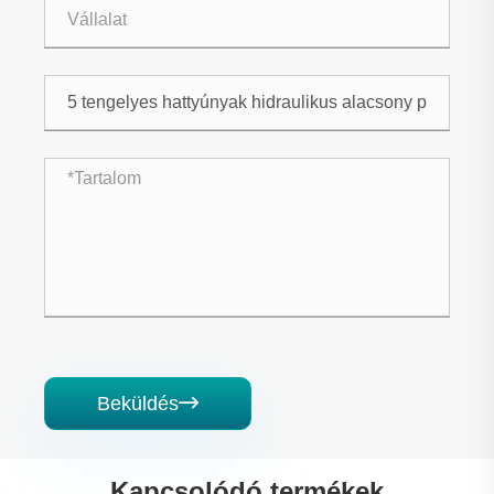
Beküldés

Kapcsolódó termékek