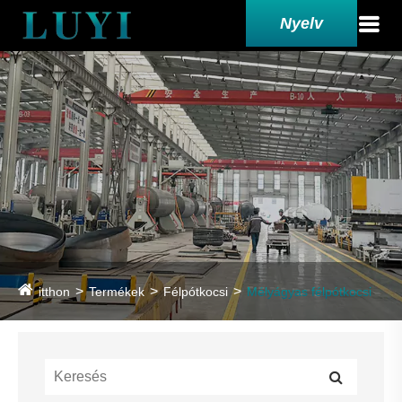
Nyelv
itthon
Termékek
Félpótkocsi
Mélyágyas félpótkocsi