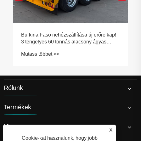
Burkina Faso nehézszállítása új erőre kap!
3 tengelyes 60 tonnás alacsony ágyas
félpótkocsi zökkenőmentesen szállítva
Mutass többet >>
Rólunk
Termékek
Hír
X
Cookie-kat használunk, hogy jobb