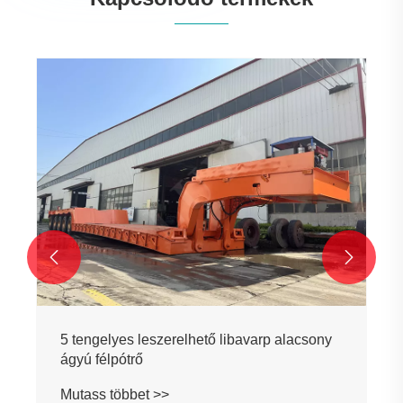


5 tengelyes leszerelhető libavarp alacsony
ágyú félpótrő
Mutass többet >>