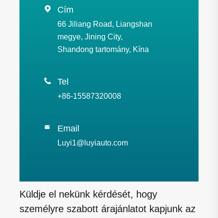

Cím
66 Jiliang Road, Liangshan
megye, Jining City,
Shandong tartomány, Kína

Tel
+86-15587320008
Email

Luyi1@luyiauto.com
Küldje el nekünk kérdését, hogy
személyre szabott árajánlatot kapjunk az