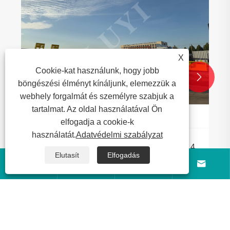
X
Cookie-kat használunk, hogy jobb


böngészési élményt kínáljunk, elemezzük a
webhely forgalmát és személyre szabjuk a
tartalmat. Az oldal használatával Ön
elfogadja a cookie-k
használatát.
Adatvédelmi szabályzat
Koncentrálj a tengerentúli piacokra! A Luyi 4
Elutasít
Elfogadás
tengelyes hattyúnyak platós félpótkocsik




sikeresen kiszállításra kerültek dél-afrikai
Mutass többet >>
vásárlóknak