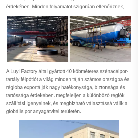
érdekében. Minden folyamatot szigorúan ellenőriznek,
A Luyi Factory által gyártott 40 köbméteres szénacélpor-
tartály félpótlót a világ minden táján számos országba és
régióba exportálják nagy hatékonysága, biztonsága és
tartóssága érdekében. megfeleljen a különböző régiók
szállítási igényeinek, és megbízható választássá válik a
globális por anyagátvitel területén.