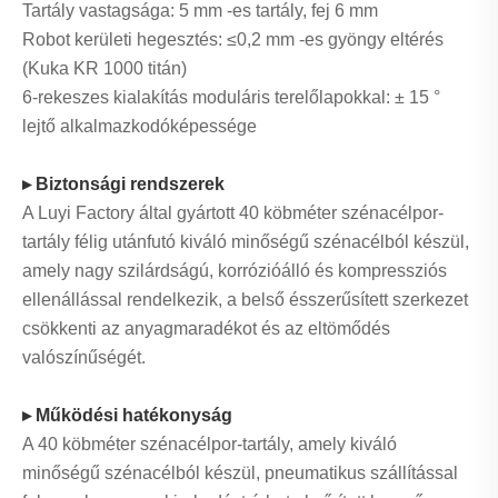
Tartály vastagsága: 5 mm -es tartály, fej 6 mm
Robot kerületi hegesztés: ≤0,2 mm -es gyöngy eltérés
(Kuka KR 1000 titán)
6-rekeszes kialakítás moduláris terelőlapokkal: ± 15 °
lejtő alkalmazkodóképessége
▸ Biztonsági rendszerek
A Luyi Factory által gyártott 40 köbméter szénacélpor-
tartály félig utánfutó kiváló minőségű szénacélból készül,
amely nagy szilárdságú, korrózióálló és kompressziós
ellenállással rendelkezik, a belső ésszerűsített szerkezet
csökkenti az anyagmaradékot és az eltömődés
valószínűségét.
▸ Működési hatékonyság
A 40 köbméter szénacélpor-tartály, amely kiváló
minőségű szénacélból készül, pneumatikus szállítással