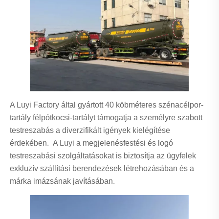
A Luyi Factory által gyártott 40 köbméteres szénacélpor-
tartály félpótkocsi-tartályt támogatja a személyre szabott
testreszabás a diverzifikált igények kielégítése
érdekében. A Luyi a megjelenésfestési és logó
testreszabási szolgáltatásokat is biztosítja az ügyfelek
exkluzív szállítási berendezések létrehozásában és a
márka imázsának javításában.