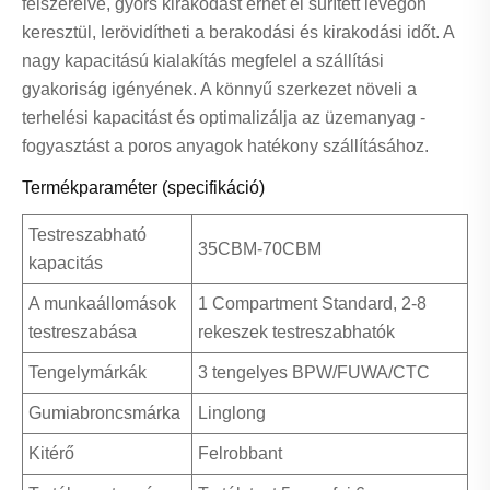
felszerelve, gyors kirakodást érhet el sűrített levegőn
keresztül, lerövidítheti a berakodási és kirakodási időt. A
nagy kapacitású kialakítás megfelel a szállítási
gyakoriság igényének. A könnyű szerkezet növeli a
terhelési kapacitást és optimalizálja az üzemanyag -
fogyasztást a poros anyagok hatékony szállításához.
Termékparaméter (specifikáció)
Testreszabható
35CBM-70CBM
kapacitás
A munkaállomások
1 Compartment Standard, 2-8
testreszabása
rekeszek testreszabhatók
Tengelymárkák
3 tengelyes BPW/FUWA/CTC
Gumiabroncsmárka
Linglong
Kitérő
Felrobbant