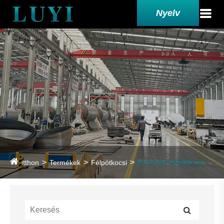
Nyelv
itthon
Termékek
Félpótkocsi
Portartály félpótkocsi