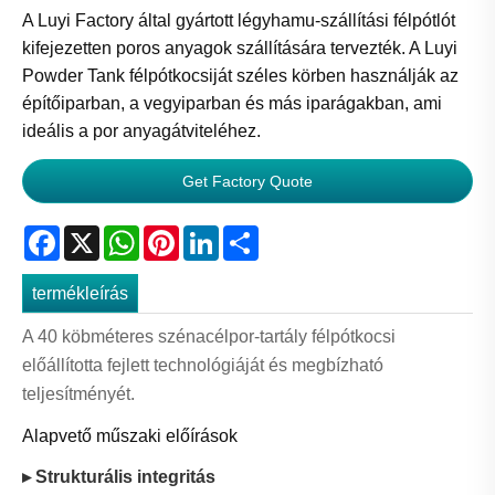
A Luyi Factory által gyártott légyhamu-szállítási félpótlót
kifejezetten poros anyagok szállítására tervezték. A Luyi
Powder Tank félpótkocsiját széles körben használják az
építőiparban, a vegyiparban és más iparágakban, ami
ideális a por anyagátviteléhez.
Get Factory Quote
Facebook
X
WhatsApp
Pinterest
LinkedIn
Share
termékleírás
A 40 köbméteres szénacélpor-tartály félpótkocsi
előállította fejlett technológiáját és megbízható
teljesítményét.
Alapvető műszaki előírások
▸ Strukturális integritás