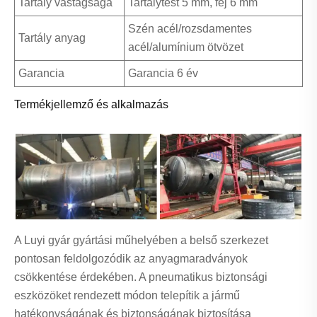
Tartály vastagsága
Tartálytest 5 mm, fej 6 mm
Szén acél/rozsdamentes
Tartály anyag
acél/alumínium ötvözet
Garancia
Garancia 6 év
Termékjellemző és alkalmazás
A Luyi gyár gyártási műhelyében a belső szerkezet
pontosan feldolgozódik az anyagmaradványok
csökkentése érdekében. A pneumatikus biztonsági
eszközöket rendezett módon telepítik a jármű
hatékonyságának és biztonságának biztosítása