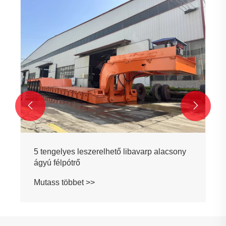


5 tengelyes leszerelhető libavarp alacsony
ágyú félpótrő
Mutass többet >>