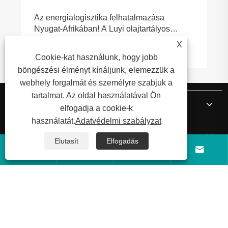
Az energialogisztika felhatalmazása
Nyugat-Afrikában! A Luyi olajtartályos
félpótkocsikat sikeresen szállították
X
Mutass többet >>
Guineába
Cookie-kat használunk, hogy jobb
böngészési élményt kínáljunk, elemezzük a
webhely forgalmát és személyre szabjuk a
tartalmat. Az oldal használatával Ön
Rólunk
elfogadja a cookie-k
használatát.
Adatvédelmi szabályzat
Termékek
Elutasít
Elfogadás




Hír
Lépjen kapcsolatba velünk