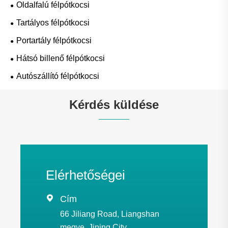
Oldalfalú félpótkocsi
Tartályos félpótkocsi
Portartály félpótkocsi
Hátsó billenő félpótkocsi
Autószállító félpótkocsi
Kérdés küldése
Elérhetőségei

Cím
66 Jiliang Road, Liangshan
megye, Jining City,