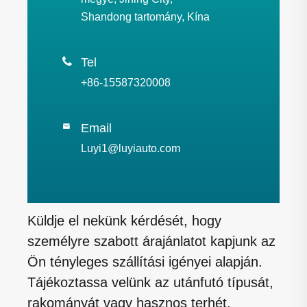
Shandong tartomány, Kína

Tel
+86-15587320008
Email

Luyi1@luyiauto.com
Küldje el nekünk kérdését, hogy
személyre szabott árajánlatot kapjunk az
Ön tényleges szállítási igényei alapján.
Tájékoztassa velünk az utánfutó típusát,
rakományát vagy hasznos terhét,