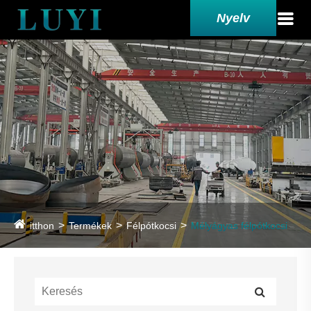
Nyelv
itthon
Termékek
Félpótkocsi
Mélyágyas félpótkocsi