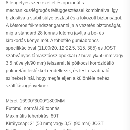
8 tengelyes szerkezettel és opcionális
mechanikus/légrugós felfüggesztéssel kombinálva, így
biztosítva a stabil súlyelosztást és a fokozott biztonságot.
A kétsoros fékrendszer garantálja a vezetés biztonságát,
míg a standard 28 tonnás futómű javítja a be- és
kirakodás kényelmét. A többféle gumiabroncs-
specifikációval (11.00r20, 12r22.5, 315, 385) és JOST
szabványos támasztóoszlopokkal (2 hüvelyk/50 mm vagy
3,5 hüvelyk/90 mm) felszerelt félpótkocsi korrózióálló
poliuretán festékkel rendelkezik, és testreszabható
színeket kínál, hogy megfeleljen a különféle nehéz
szállítási igényeknek.
Méret: 16900*3000*1800MM
Futómű: normál 28 tonnás
Maximális teherbírás: 80T
Királycsap: 2" (50 mm) vagy 3,5" (90 mm) JOST