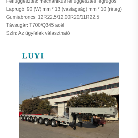
Felfüggesztés: mechanikus felfüggesztés légrugós
Laprugó: 90 (W) mm * 13 (vastagság) mm * 10 (réteg)
Gumiabroncs: 12R22.5/12.00R20/11R22.5
Távsugár: T700/Q345 acél
Szín: Az ügyfelek választható