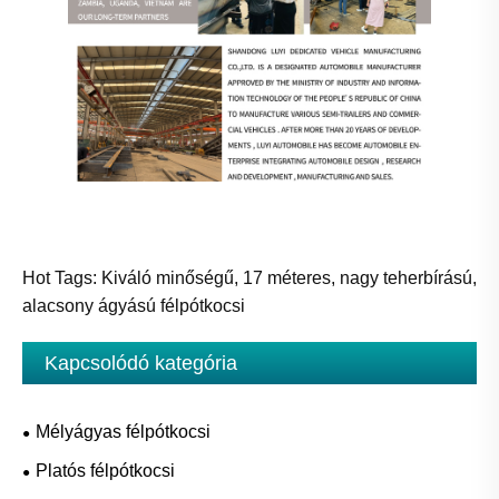
Hot Tags: Kiváló minőségű, 17 méteres, nagy teherbírású,
alacsony ágyású félpótkocsi
Kapcsolódó kategória
Mélyágyas félpótkocsi
Platós félpótkocsi