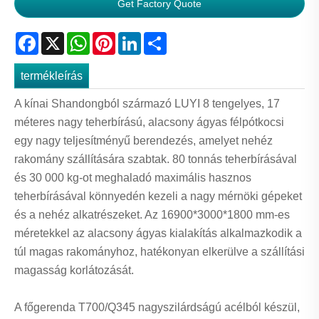
Get Factory Quote
Facebook
X
WhatsApp
Pinterest
LinkedIn
Share
termékleírás
A kínai Shandongból származó LUYI 8 tengelyes, 17
méteres nagy teherbírású, alacsony ágyas félpótkocsi
egy nagy teljesítményű berendezés, amelyet nehéz
rakomány szállítására szabtak. 80 tonnás teherbírásával
és 30 000 kg-ot meghaladó maximális hasznos
teherbírásával könnyedén kezeli a nagy mérnöki gépeket
és a nehéz alkatrészeket. Az 16900*3000*1800 mm-es
méretekkel az alacsony ágyas kialakítás alkalmazkodik a
túl magas rakományhoz, hatékonyan elkerülve a szállítási
magasság korlátozását.
A főgerenda T700/Q345 nagyszilárdságú acélból készül,