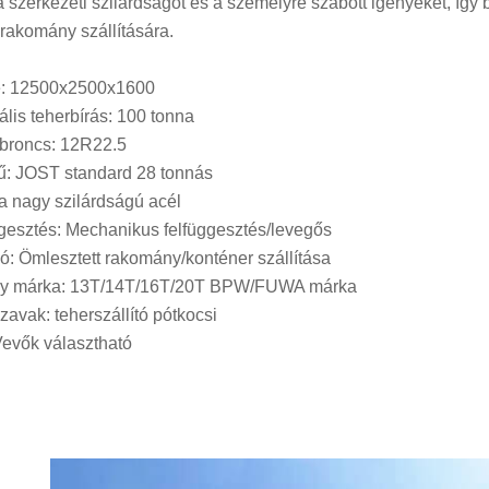
 a szerkezeti szilárdságot és a személyre szabott igényeket, íg
rakomány szállítására.
e: 12500x2500x1600
lis teherbírás: 100 tonna
broncs: 12R22.5
: JOST standard 28 tonnás
 nagy szilárdságú acél
gesztés: Mechanikus felfüggesztés/levegős
ó: Ömlesztett rakomány/konténer szállítása
ly márka: 13T/14T/16T/20T BPW/FUWA márka
zavak: teherszállító pótkocsi
Vevők választható