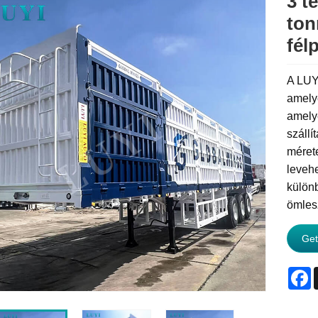
3 t
ton
fél
A LUYI
amely
amelye
szállí
méret
leveh
különb
ömlesz
Get
F