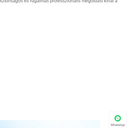
y biztonságos és rugalmas professzionális megoldást kínál a
WhatsApp