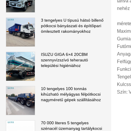
tartva
nehéz 
3 tengelyes U típusú hátsó billenő
méret
pótkocsi bányászati ​​és építőipari
Maximá
ömlesztett rakományokhoz
Gumia
Futómű
Anyaga
ISUZU GIGA 6×4 20CBM
szennyvízszívó teherautó
Felfüg
települési higiéniához
Funkci
Tenge
Kulcss
10 tengelyes 100 tonnás
Szín: 
kihúzható mélyágyas félpótkocsi
nagyméretű gépek szállításához
70 000 literes 5 tengelyes
szénacél üzemanyag tartálykocsi