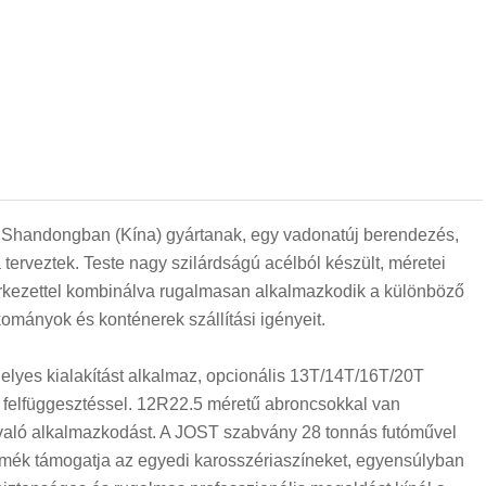
et Shandongban (Kína) gyártanak, egy vadonatúj berendezés,
 terveztek. Teste nagy szilárdságú acélból készült, méretei
rkezettel kombinálva rugalmasan alkalmazkodik a különböző
kományok és konténerek szállítási igényeit.
gelyes kialakítást alkalmaz, opcionális 13T/14T/16T/20T
felfüggesztéssel. 12R22.5 méretű abroncsokkal van
oz való alkalmazkodást. A JOST szabvány 28 tonnás futóművel
 termék támogatja az egyedi karosszériaszíneket, egyensúlyban