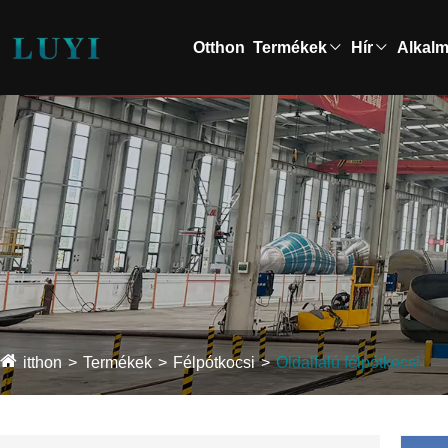
Otthon
Termékek
Hír
Alkal
itthon
Termékek
Félpótkocsi
Oldalfalú félpótkocsi