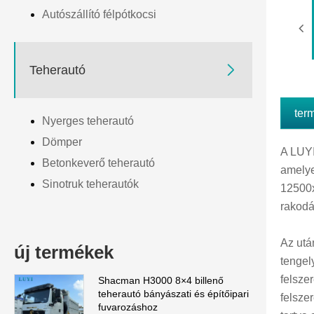
Autószállító félpótkocsi

Teherautó
ter
Nyerges teherautó
Dömper
A LUYI
Betonkeverő teherautó
amelye
Sinotruk teherautók
12500x
rakodá
Az utá
új termékek
tengel
felsze
Shacman H3000 8×4 billenő
teherautó bányászati ​​és építőipari
felsze
fuvarozáshoz