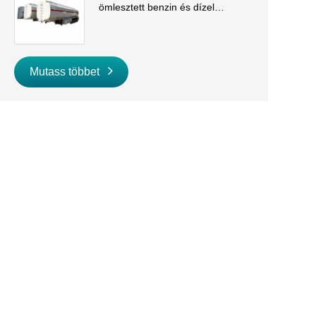
ömlesztett benzin és dízel
szállításhoz
Mutass többet