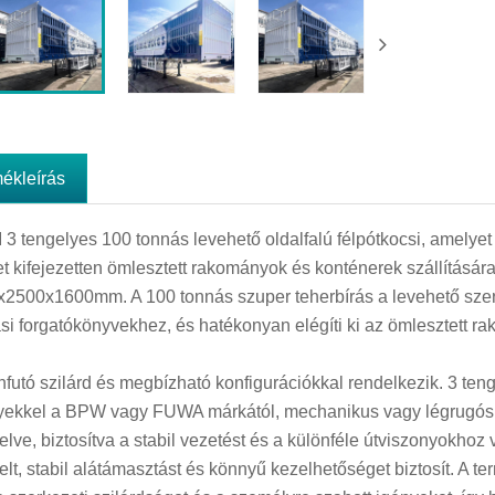
mékleírás
 3 tengelyes 100 tonnás levehető oldalfalú félpótkocsi, amely
t kifejezetten ömlesztett rakományok és konténerek szállítására
2500x1600mm. A 100 tonnás szuper teherbírás a levehető sze
si forgatókönyvekhez, és hatékonyan elégíti ki az ömlesztett ra
nfutó szilárd és megbízható konfigurációkkal rendelkezik. 3 ten
yekkel a BPW vagy FUWA márkától, mechanikus vagy légrugós 
relve, biztosítva a stabil vezetést és a különféle útviszonyokh
relt, stabil alátámasztást és könnyű kezelhetőséget biztosít. A