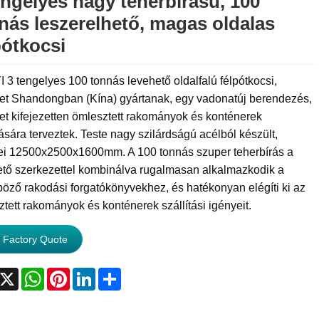
engelyes nagy teherbírású, 100
nás leszerelhető, magas oldalas
pótkocsi
 3 tengelyes 100 tonnás levehető oldalfalú félpótkocsi,
et Shandongban (Kína) gyártanak, egy vadonatúj berendezés,
t kifejezetten ömlesztett rakományok és konténerek
tására terveztek. Teste nagy szilárdságú acélból készült,
ei 12500x2500x1600mm. A 100 tonnás szuper teherbírás a
ető szerkezettel kombinálva rugalmasan alkalmazkodik a
öző rakodási forgatókönyvekhez, és hatékonyan elégíti ki az
tett rakományok és konténerek szállítási igényeit.
 Factory Quote
acebook
X
WhatsApp
Pinterest
LinkedIn
Share