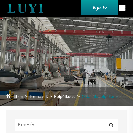
Nyelv
itthon
Termékek
Félpótkocsi
Oldalfalú félpótkocsi