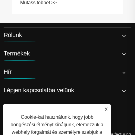
Mutass többet >>
Rólunk
Termékek
Hír
Lépjen kapcsolatba velünk
X
Cookie-kat használunk, hogy jobb
böngészési élményt kínáljunk, elemezzük a
webhely forgalmát és személyre szabjuk a
Copyright © 2026 Shandong Luyi Dedicated Vehicle Manufacturing