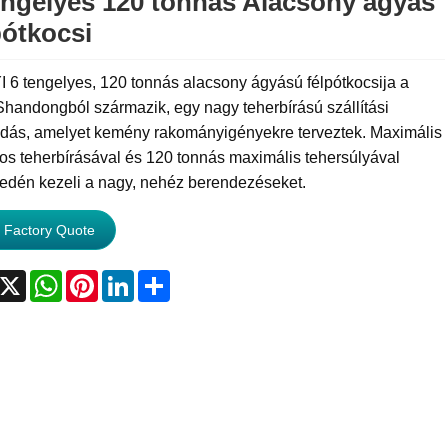
engelyes 120 tonnás Alacsony ágyas
pótkocsi
 6 tengelyes, 120 tonnás alacsony ágyású félpótkocsija a
Shandongból származik, egy nagy teherbírású szállítási
dás, amelyet kemény rakományigényekre terveztek. Maximális
s teherbírásával és 120 tonnás maximális tehersúlyával
edén kezeli a nagy, nehéz berendezéseket.
 Factory Quote
acebook
X
WhatsApp
Pinterest
LinkedIn
Share