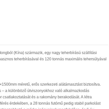
ngból (Kína) származik, egy nagy teherbírású szállítási
asznos teherbírásával és 120 tonnás maximális tehersúlyával
×1500mm méretű, erős szerkezeti alátámasztást biztosítva.
ós – a különböző útviszonyokhoz való alkalmazkodás
or csatlakoztatását és a rakomány berakodását. A létra
férés érdekében, a 28 tonnás futómű pedig stabil parkolást