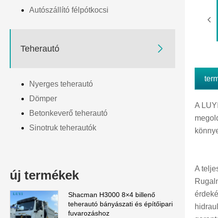
Autószállító félpótkocsi

Teherautó
ter
Nyerges teherautó
Dömper
A LUYI
Betonkeverő teherautó
megold
Sinotruk teherautók
könnye
A telj
új termékek
Rugalm
érdeké
Shacman H3000 8×4 billenő
teherautó bányászati ​​és építőipari
hidrau
fuvarozáshoz