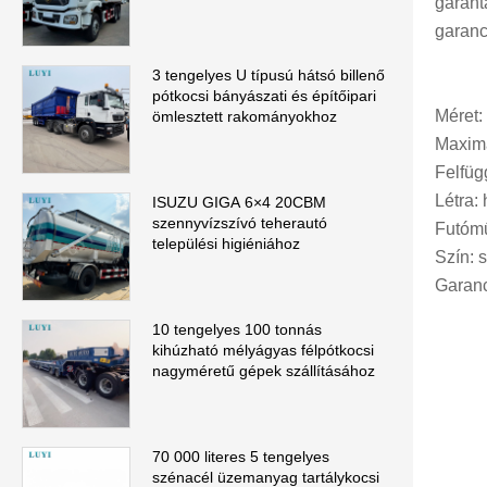
garant
garanc
3 tengelyes U típusú hátsó billenő
pótkocsi bányászati ​​és építőipari
Méret
ömlesztett rakományokhoz
Maximá
Felfüg
Létra: 
ISUZU GIGA 6×4 20CBM
szennyvízszívó teherautó
Futómű
települési higiéniához
Szín: 
Garanc
10 tengelyes 100 tonnás
kihúzható mélyágyas félpótkocsi
nagyméretű gépek szállításához
70 000 literes 5 tengelyes
szénacél üzemanyag tartálykocsi