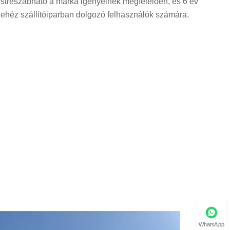
testreszabható a márka igényeinek megfelelően, és 6 év
 nehéz szállítóiparban dolgozó felhasználók számára.
WhatsApp