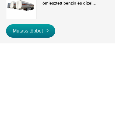
ömlesztett benzin és dízel
szállításhoz
Mutass többet