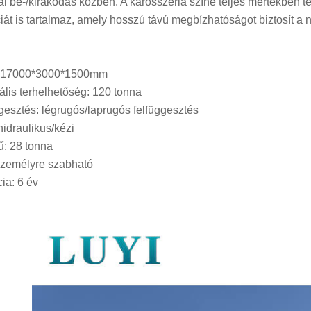
ál be-/kirakodás közben. A karosszéria színe teljes mértékben 
iát is tartalmaz, amely hosszú távú megbízhatóságot biztosít a
: 17000*3000*1500mm
lis terhelhetőség: 120 tonna
gesztés: légrugós/laprugós felfüggesztés
hidraulikus/kézi
: 28 tonna
személyre szabható
ia: 6 év