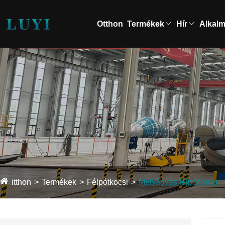
Otthon
Termékek
Hír
Alkal
itthon
Termékek
Félpótkocsi
Mélyágyas félpótkocsi