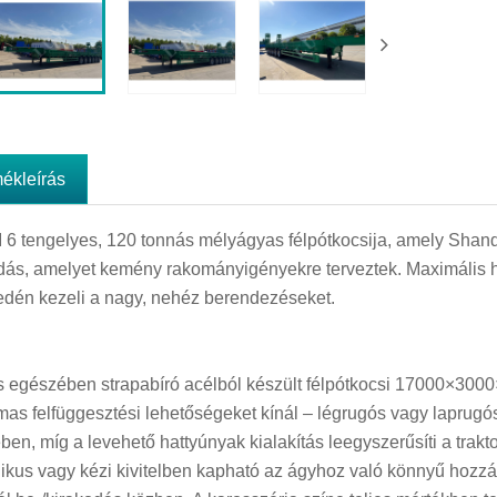
mékleírás
 6 tengelyes, 120 tonnás mélyágyas félpótkocsija, amely Shando
ás, amelyet kemény rakományigényekre terveztek. Maximális h
dén kezeli a nagy, nehéz berendezéseket.
es egészében strapabíró acélból készült félpótkocsi 17000×3000
as felfüggesztési lehetőségeket kínál – légrugós vagy laprug
ben, míg a levehető hattyúnyak kialakítás leegyszerűsíti a trakt
likus vagy kézi kivitelben kapható az ágyhoz való könnyű hozzá