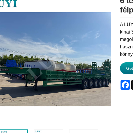
6 t
fél
A LUYI
kínai 
megol
haszno
könny
Get
F