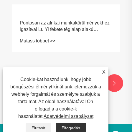
X
Cookie-kat használunk, hogy jobb


böngészési élményt kínáljunk, elemezzük a
webhely forgalmát és személyre szabjuk a
tartalmat. Az oldal használatával Ön
elfogadja a cookie-k
használatát.
Adatvédelmi szabályzat
Pontosan az afrikai munkakörülményekhez
Elutasít
Elfogadás
igazítva! Lu Yi fekete téglalap alakú