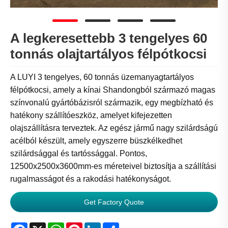
A legkeresettebb 3 tengelyes 60
tonnás olajtartályos félpótkocsi
A LUYI 3 tengelyes, 60 tonnás üzemanyagtartályos
félpótkocsi, amely a kínai Shandongból származó magas
színvonalú gyártóbázisról származik, egy megbízható és
hatékony szállítóeszköz, amelyet kifejezetten
olajszállításra terveztek. Az egész jármű nagy szilárdságú
acélból készült, amely egyszerre büszkélkedhet
szilárdsággal és tartóssággal. Pontos,
12500x2500x3600mm-es méreteivel biztosítja a szállítási
rugalmasságot és a rakodási hatékonyságot.
Get Factory Quote
Facebook
X
WhatsApp
Pinterest
LinkedIn
Share