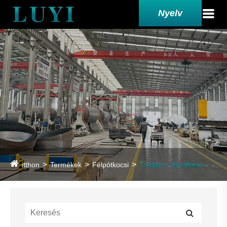
Nyelv
itthon
Termékek
Félpótkocsi
Tartályos félpótkocsi