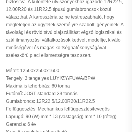
biztosítva. A különféle útviszonyokhoz igazodó 12R22.5,
12.00R20 és 11R22.5 típusú gumiabroncsok közül
választhat. A karosszéria színe testreszabható, hogy
megfeleljen az ügyfelek személyre szabott igényeinek. A
távolsági és rövid távú olajszállítást végző logisztikai és
szállítmányozási vállalkozások kedvelt modellje, kiváló
minőségével és magas költséghatékonyságával
széleskörű piaci elismertségre tesz szert.
Méret: 12500x2500x1600
Tengely: 3 tengelyes LUYI/ZY/FUWA/BPW
Maximális teherbírás: 60 tonna
Futómű: JOST standard 28 tonnás
Gumiabroncs: 12R22.5/12.00R20/11R22.5
Felfüggesztés: Mechanikus felfüggesztés/levegős
Laprugó: 90 (W) mm * 13 (vastagság) mm * 10 (réteg)
Garancia: 6 év
Szín: Az ügyfelek választható