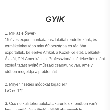
GYIK
1. Mik az előnyei?
15 éves export munkatapasztalattal rendelkezünk, és
termékeinket több mint 60 országba és régióba
exportáltuk, beleértve Afrikát, a Közel-Keletet, Délkelet-
Ázsiát, Dél-Amerikát stb. Professzionális értékesítés utáni
szolgáltatást nyújtó műszaki csapatunk van, amely
időben megoldja a problémáit
2. Milyen fizetési módokat fogad el?
L/C és T/T
3. Cső nélküli teherautókat akarunk, ez rendben van?
Igen, a radiál és a tömlő nélküli abroncsok is