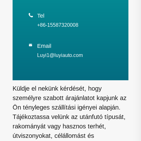

Tel
+86-15587320008
Email

Luyi1@luyiauto.com
Küldje el nekünk kérdését, hogy
személyre szabott árajánlatot kapjunk az
Ön tényleges szállítási igényei alapján.
Tájékoztassa velünk az utánfutó típusát,
rakományát vagy hasznos terhét,
útviszonyokat, célállomást és