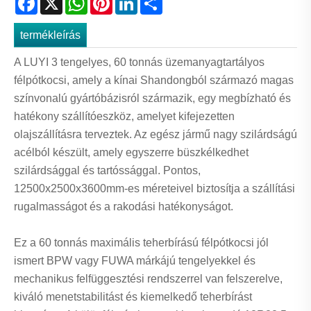
termékleírás
A LUYI 3 tengelyes, 60 tonnás üzemanyagtartályos
félpótkocsi, amely a kínai Shandongból származó magas
színvonalú gyártóbázisról származik, egy megbízható és
hatékony szállítóeszköz, amelyet kifejezetten
olajszállításra terveztek. Az egész jármű nagy szilárdságú
acélból készült, amely egyszerre büszkélkedhet
szilárdsággal és tartóssággal. Pontos,
12500x2500x3600mm-es méreteivel biztosítja a szállítási
rugalmasságot és a rakodási hatékonyságot.
Ez a 60 tonnás maximális teherbírású félpótkocsi jól
ismert BPW vagy FUWA márkájú tengelyekkel és
mechanikus felfüggesztési rendszerrel van felszerelve,
kiváló menetstabilitást és kiemelkedő teherbírást