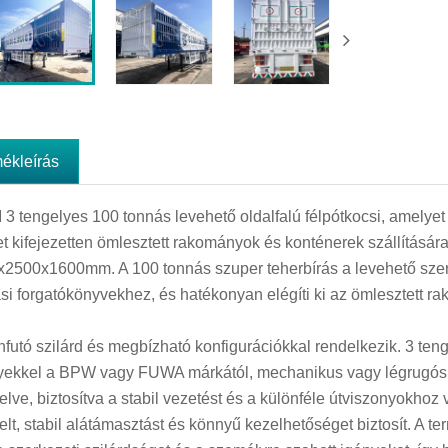
mékleírás
 3 tengelyes 100 tonnás levehető oldalfalú félpótkocsi, amely
t kifejezetten ömlesztett rakományok és konténerek szállítására
2500x1600mm. A 100 tonnás szuper teherbírás a levehető sze
si forgatókönyvekhez, és hatékonyan elégíti ki az ömlesztett ra
nfutó szilárd és megbízható konfigurációkkal rendelkezik. 3 ten
yekkel a BPW vagy FUWA márkától, mechanikus vagy légrugós 
relve, biztosítva a stabil vezetést és a különféle útviszonyokh
relt, stabil alátámasztást és könnyű kezelhetőséget biztosít. A