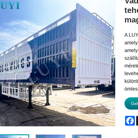
Vad
teh
mag
A LUYI
amely
amelye
szállí
méret
leveh
különb
ömlesz
Get
F