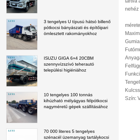
tartva
nehéz 
3 tengelyes U típusú hátsó billenő
méret
pótkocsi bányászati ​​és építőipari
Maximá
ömlesztett rakományokhoz
Gumia
Futómű
Anyaga
ISUZU GIGA 6×4 20CBM
szennyvízszívó teherautó
Felfüg
települési higiéniához
Funkci
Tenge
Kulcss
10 tengelyes 100 tonnás
Szín: 
kihúzható mélyágyas félpótkocsi
nagyméretű gépek szállításához
70 000 literes 5 tengelyes
szénacél üzemanyag tartálykocsi