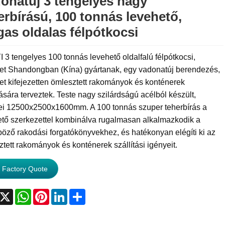
onatúj 3 tengelyes nagy
erbírású, 100 tonnás levehető,
as oldalas félpótkocsi
 3 tengelyes 100 tonnás levehető oldalfalú félpótkocsi,
et Shandongban (Kína) gyártanak, egy vadonatúj berendezés,
t kifejezetten ömlesztett rakományok és konténerek
tására terveztek. Teste nagy szilárdságú acélból készült,
ei 12500x2500x1600mm. A 100 tonnás szuper teherbírás a
ető szerkezettel kombinálva rugalmasan alkalmazkodik a
öző rakodási forgatókönyvekhez, és hatékonyan elégíti ki az
tett rakományok és konténerek szállítási igényeit.
 Factory Quote
acebook
X
WhatsApp
Pinterest
LinkedIn
Share