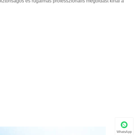
y biztonságos és rugalmas professzionális megoldást kínál a
WhatsApp