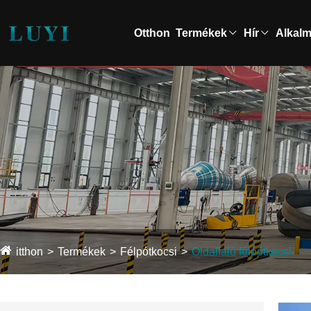
Otthon
Termékek
Hír
Alkal
itthon
Termékek
Félpótkocsi
Oldalfalú félpótkocsi