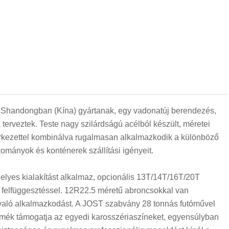
et Shandongban (Kína) gyártanak, egy vadonatúj berendezés,
 terveztek. Teste nagy szilárdságú acélból készült, méretei
rkezettel kombinálva rugalmasan alkalmazkodik a különböző
kományok és konténerek szállítási igényeit.
gelyes kialakítást alkalmaz, opcionális 13T/14T/16T/20T
felfüggesztéssel. 12R22.5 méretű abroncsokkal van
oz való alkalmazkodást. A JOST szabvány 28 tonnás futóművel
 termék támogatja az egyedi karosszériaszíneket, egyensúlyban