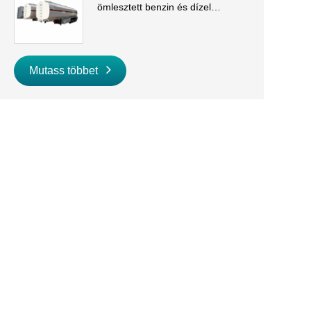
ömlesztett benzin és dízel
szállításhoz
Mutass többet