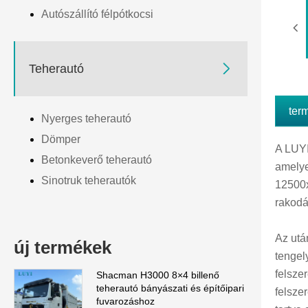
Autószállító félpótkocsi

Teherautó
ter
Nyerges teherautó
Dömper
A LUYI
Betonkeverő teherautó
amelye
Sinotruk teherautók
12500x
rakodá
Az utá
új termékek
tengel
felsze
Shacman H3000 8×4 billenő
teherautó bányászati ​​és építőipari
felsze
fuvarozáshoz