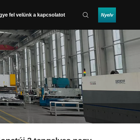
Nyelv
gye fel velünk a kapcsolatot