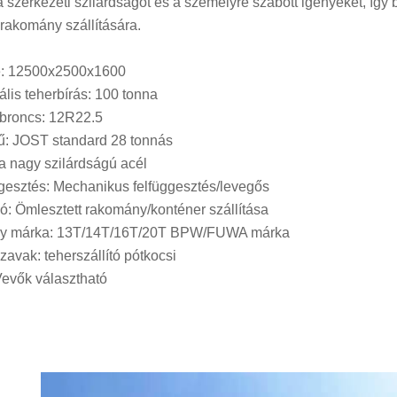
 a szerkezeti szilárdságot és a személyre szabott igényeket, íg
rakomány szállítására.
e: 12500x2500x1600
lis teherbírás: 100 tonna
broncs: 12R22.5
: JOST standard 28 tonnás
 nagy szilárdságú acél
gesztés: Mechanikus felfüggesztés/levegős
ó: Ömlesztett rakomány/konténer szállítása
ly márka: 13T/14T/16T/20T BPW/FUWA márka
zavak: teherszállító pótkocsi
Vevők választható