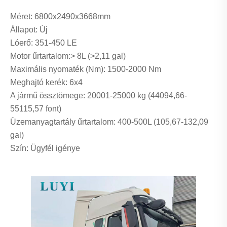
Méret: 6800x2490x3668mm
Állapot: Új
Lóerő: 351-450 LE
Motor űrtartalom:> 8L (>2,11 gal)
Maximális nyomaték (Nm): 1500-2000 Nm
Meghajtó kerék: 6x4
A jármű össztömege: 20001-25000 kg (44094,66-
55115,57 font)
Üzemanyagtartály űrtartalom: 400-500L (105,67-132,09
gal)
Szín: Ügyfél igénye