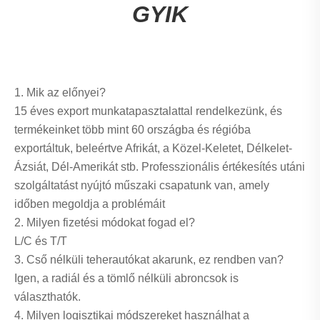
GYIK
1. Mik az előnyei?
15 éves export munkatapasztalattal rendelkezünk, és
termékeinket több mint 60 országba és régióba
exportáltuk, beleértve Afrikát, a Közel-Keletet, Délkelet-
Ázsiát, Dél-Amerikát stb. Professzionális értékesítés utáni
szolgáltatást nyújtó műszaki csapatunk van, amely
időben megoldja a problémáit
2. Milyen fizetési módokat fogad el?
L/C és T/T
3. Cső nélküli teherautókat akarunk, ez rendben van?
Igen, a radiál és a tömlő nélküli abroncsok is
választhatók.
4. Milyen logisztikai módszereket használhat a