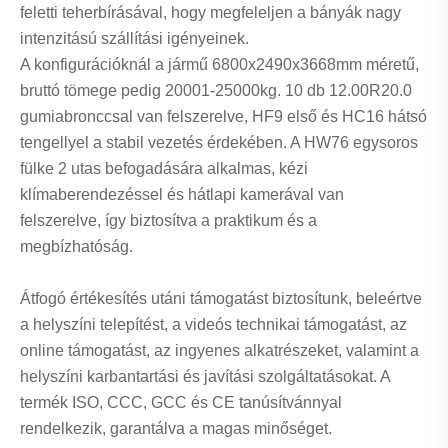
feletti teherbírásával, hogy megfeleljen a bányák nagy
intenzitású szállítási igényeinek.
A konfigurációknál a jármű 6800x2490x3668mm méretű,
bruttó tömege pedig 20001-25000kg. 10 db 12.00R20.0
gumiabronccsal van felszerelve, HF9 első és HC16 hátsó
tengellyel a stabil vezetés érdekében. A HW76 egysoros
fülke 2 utas befogadására alkalmas, kézi
klímaberendezéssel és hátlapi kamerával van
felszerelve, így biztosítva a praktikum és a
megbízhatóság.
Átfogó értékesítés utáni támogatást biztosítunk, beleértve
a helyszíni telepítést, a videós technikai támogatást, az
online támogatást, az ingyenes alkatrészeket, valamint a
helyszíni karbantartási és javítási szolgáltatásokat. A
termék ISO, CCC, GCC és CE tanúsítvánnyal
rendelkezik, garantálva a magas minőséget.