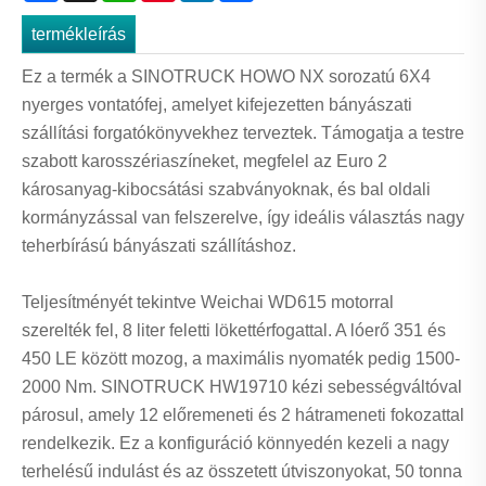
termékleírás
Ez a termék a SINOTRUCK HOWO NX sorozatú 6X4
nyerges vontatófej, amelyet kifejezetten bányászati ​​
szállítási forgatókönyvekhez terveztek. Támogatja a testre
szabott karosszériaszíneket, megfelel az Euro 2
károsanyag-kibocsátási szabványoknak, és bal oldali
kormányzással van felszerelve, így ideális választás nagy
teherbírású bányászati ​​szállításhoz.
Teljesítményét tekintve Weichai WD615 motorral
szerelték fel, 8 liter feletti lökettérfogattal. A lóerő 351 és
450 LE között mozog, a maximális nyomaték pedig 1500-
2000 Nm. SINOTRUCK HW19710 kézi sebességváltóval
párosul, amely 12 előremeneti és 2 hátrameneti fokozattal
rendelkezik. Ez a konfiguráció könnyedén kezeli a nagy
terhelésű indulást és az összetett útviszonyokat, 50 tonna