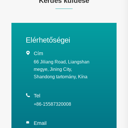
Kérdés küldése
Elérhetőségei

Cím
66 Jiliang Road, Liangshan
megye, Jining City,
Shandong tartomány, Kína

Tel
+86-15587320008
Email
