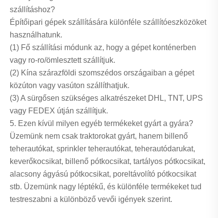
szállításhoz?
Építőipari gépek szállítására különféle szállítóeszközöket
használhatunk.
(1) Fő szállítási módunk az, hogy a gépet konténerben
vagy ro-ro/ömlesztett szállítjuk.
(2) Kína szárazföldi szomszédos országaiban a gépet
közúton vagy vasúton szállíthatjuk.
(3) A sürgősen szükséges alkatrészeket DHL, TNT, UPS
vagy FEDEX útján szállítjuk.
5. Ezen kívül milyen egyéb termékeket gyárt a gyára?
Üzemünk nem csak traktorokat gyárt, hanem billenő
teherautókat, sprinkler teherautókat, teherautódarukat,
keverőkocsikat, billenő pótkocsikat, tartályos pótkocsikat,
alacsony ágyású pótkocsikat, poreltávolító pótkocsikat
stb. Üzemünk nagy léptékű, és különféle termékeket tud
testreszabni a különböző vevői igények szerint.