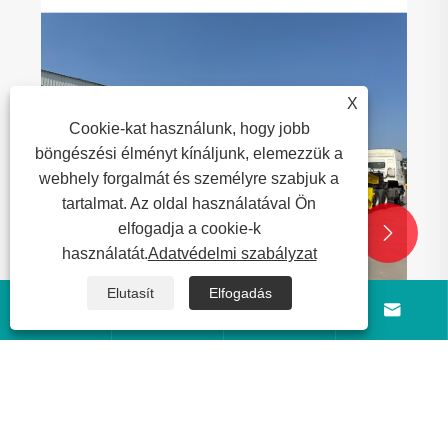
Vonórúd 
Alkalmaz
útmutató
Mutass t
X
Cookie-kat használunk, hogy jobb
böngészési élményt kínáljunk, elemezzük a
webhely forgalmát és személyre szabjuk a
tartalmat. Az oldal használatával Ön
elfogadja a cookie-k


használatát.
Adatvédelmi szabályzat
Elutasít
Elfogadás




engelyes levehető hattyúnyak utánfutó
árlási útmutató nehézgépek
llításához
ass többet >>