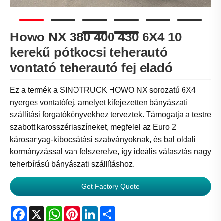
Howo NX 380 400 430 6X4 10
kerekű pótkocsi teherautó
vontató teherautó fej eladó
Ez a termék a SINOTRUCK HOWO NX sorozatú 6X4
nyerges vontatófej, amelyet kifejezetten bányászati ​​
szállítási forgatókönyvekhez terveztek. Támogatja a testre
szabott karosszériaszíneket, megfelel az Euro 2
károsanyag-kibocsátási szabványoknak, és bal oldali
kormányzással van felszerelve, így ideális választás nagy
teherbírású bányászati ​​szállításhoz.
Get Factory Quote
Facebook
X
WhatsApp
Pinterest
LinkedIn
Share