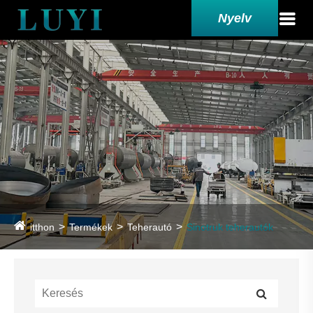
Nyelv
itthon
Termékek
Teherautó
Sinotruk teherautók