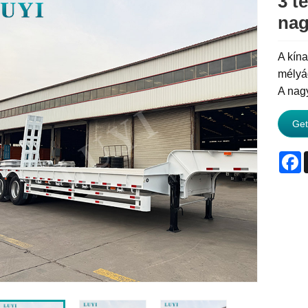
3 t
nag
A kín
mélyá
A nagy
Get
F