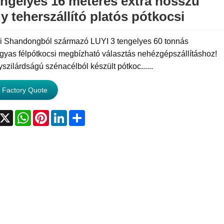
engelyes 16 méteres extra hosszú
y teherszállító platós pótkocsi
ai Shandongból származó LUYI 3 tengelyes 60 tonnás
gyas félpótkocsi megbízható választás nehézgépszállításhoz!
szilárdságú szénacélból készült pótkoc......
 Factory Quote
acebook
X
WhatsApp
Pinterest
LinkedIn
Share