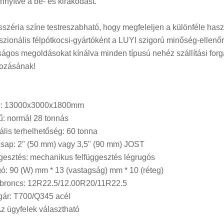
nyítve a be- és kirakodást.
sszéria színe testreszabható, hogy megfeleljen a különféle ha
szionális félpótkocsi-gyártóként a LUYI szigorú minőség-ellenőr
ságos megoldásokat kínálva minden típusú nehéz szállítási for
kozásának!
e: 13000x3000x1800mm
: normál 28 tonnás
lis terhelhetőség: 60 tonna
csap: 2" (50 mm) vagy 3,5" (90 mm) JOST
gesztés: mechanikus felfüggesztés légrugós
ó: 90 (W) mm * 13 (vastagság) mm * 10 (réteg)
broncs: 12R22.5/12.00R20/11R22.5
ár: T700/Q345 acél
Az ügyfelek választható