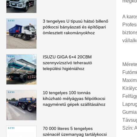
megkön
A karo
3 tengelyes U típusú hátsó billenő
Profes
pótkocsi bányászati ​​és építőipari
bizton
ömlesztett rakományokhoz
vállal
ISUZU GIGA 6×4 20CBM
szennyvízszívó teherautó
Méret
települési higiéniához
Futómű
Maximá
Király
10 tengelyes 100 tonnás
Felfüg
kihúzható mélyágyas félpótkocsi
Laprug
nagyméretű gépek szállításához
Gumia
Távsug
Szín: 
70 000 literes 5 tengelyes
szénacél üzemanyag tartálykocsi