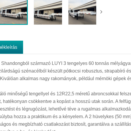
mékleírás
i Shandongból származó LUYI 3 tengelyes 60 tonnás mélyágyas 
ilárdságú szénacélból készült pótkocsi robusztus, strapabíró és
 Kiválóan alkalmas nagy rakományok, például mérnöki gépek és
váló minőségű tengellyel és 12R22,5 méretű abroncsokkal felszer
ít, hatékonyan csökkentve a kopást a hosszú utak során. A felfü
gesztést és légrugózást, lehetővé téve a rugalmas alkalmazkodá
úlyba hozza a praktikum és a kényelem. A 2 hüvelykes (50 mm
ságos és megbízható csatlakozást biztosít, garantálva a szállítás 