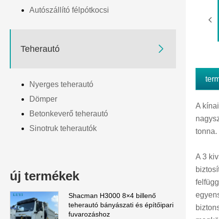
Autószállító félpótkocsi

Teherautó
ter
Nyerges teherautó
Dömper
A kína
Betonkeverő teherautó
nagysz
Sinotruk teherautók
tonna.
A 3 ki
biztos
új termékek
felfüg
egyens
Shacman H3000 8×4 billenő
teherautó bányászati ​​és építőipari
bizton
fuvarozáshoz