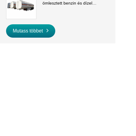
ömlesztett benzin és dízel
szállításhoz
Mutass többet