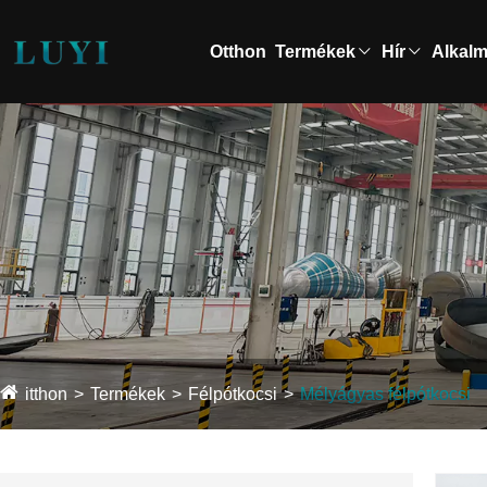
Otthon
Termékek
Hír
Alkal
itthon
Termékek
Félpótkocsi
Mélyágyas félpótkocsi