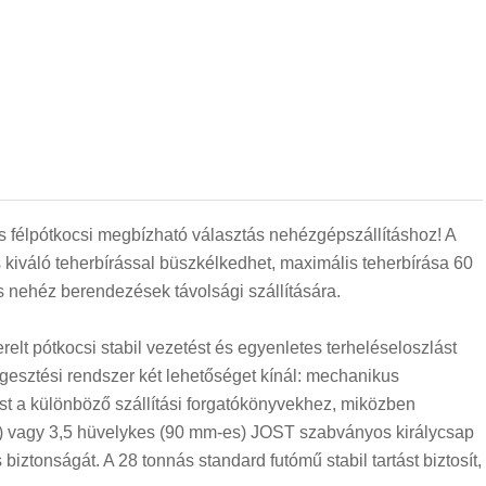
félpótkocsi megbízható választás nehézgépszállításhoz! A
 kiváló teherbírással büszkélkedhet, maximális teherbírása 60
 nehéz berendezések távolsági szállítására.
elt pótkocsi stabil vezetést és egyenletes terheléseloszlást
ggesztési rendszer két lehetőséget kínál: mechanikus
st a különböző szállítási forgatókönyvekhez, miközben
) vagy 3,5 hüvelykes (90 mm-es) JOST szabványos királycsap
biztonságát. A 28 tonnás standard futómű stabil tartást biztosít,