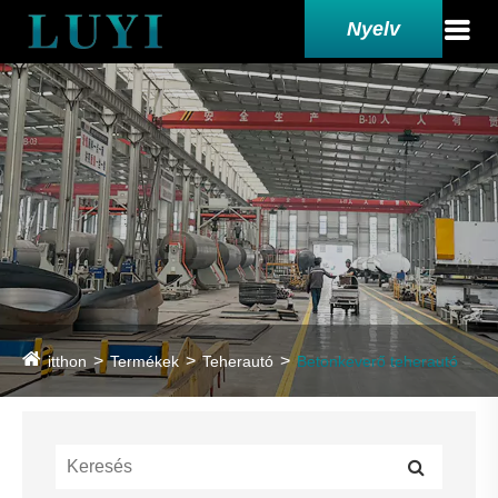
Nyelv
itthon
Termékek
Teherautó
Betonkeverő teherautó