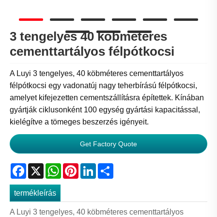
3 tengelyes 40 köbméteres
cementtartályos félpótkocsi
A Luyi 3 tengelyes, 40 köbméteres cementtartályos
félpótkocsi egy vadonatúj nagy teherbírású félpótkocsi,
amelyet kifejezetten cementszállításra építettek. Kínában
gyártják ciklusonként 100 egység gyártási kapacitással,
kielégítve a tömeges beszerzés igényeit.
Get Factory Quote
Facebook
X
WhatsApp
Pinterest
LinkedIn
Share
termékleírás
A Luyi 3 tengelyes, 40 köbméteres cementtartályos