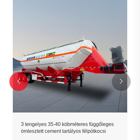
Shaanxi autócementkeverő
Mutass többet >>

