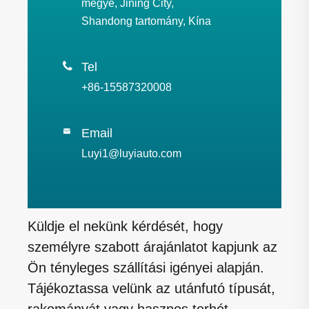
megye, Jining City,
Shandong tartomány, Kína

Tel
+86-15587320008
Email

Luyi1@luyiauto.com
Küldje el nekünk kérdését, hogy
személyre szabott árajánlatot kapjunk az
Ön tényleges szállítási igényei alapján.
Tájékoztassa velünk az utánfutó típusát,
rakományát vagy hasznos terhét,