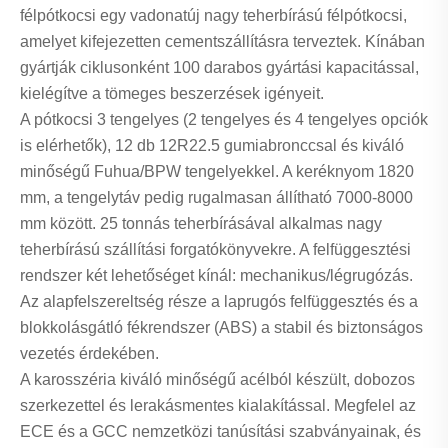
félpótkocsi egy vadonatúj nagy teherbírású félpótkocsi,
amelyet kifejezetten cementszállításra terveztek. Kínában
gyártják ciklusonként 100 darabos gyártási kapacitással,
kielégítve a tömeges beszerzések igényeit.
A pótkocsi 3 tengelyes (2 tengelyes és 4 tengelyes opciók
is elérhetők), 12 db 12R22.5 gumiabronccsal és kiváló
minőségű Fuhua/BPW tengelyekkel. A keréknyom 1820
mm, a tengelytáv pedig rugalmasan állítható 7000-8000
mm között. 25 tonnás teherbírásával alkalmas nagy
teherbírású szállítási forgatókönyvekre. A felfüggesztési
rendszer két lehetőséget kínál: mechanikus/légrugózás.
Az alapfelszereltség része a laprugós felfüggesztés és a
blokkolásgátló fékrendszer (ABS) a stabil és biztonságos
vezetés érdekében.
A karosszéria kiváló minőségű acélból készült, dobozos
szerkezettel és lerakásmentes kialakítással. Megfelel az
ECE és a GCC nemzetközi tanúsítási szabványainak, és