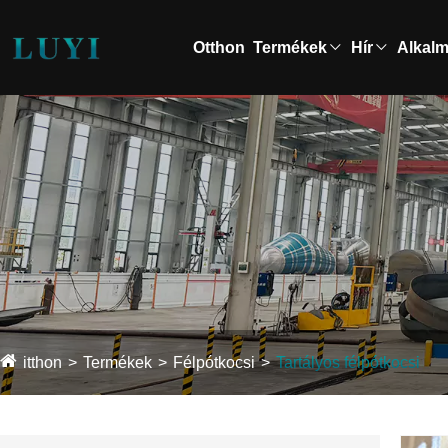
Otthon
Termékek
Hír
Alkal
itthon
Termékek
Félpótkocsi
Tartályos félpótkocsi