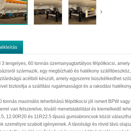
mékleírás
 3 tengelyes, 60 tonnás üzemanyagtartályos félpótkocsi, amel
bázisról származik, egy megbízható és hatékony szállítóeszköz, a
zilárdságú acélból készült, amely egyszerre büszkélkedhet sz
ivel biztosítja a szállítási rugalmasságot és a rakodási hatékon
0 tonnás maximális teherbírású félpótkocsi jól ismert BPW va
errel van felszerelve, kiváló menetstabilitást és kiemelkedő teh
5, 12.00R20 és 11R22.5 típusú gumiabroncsok közül választhat.
ek személyre szabott igényeinek. A távolsági és rövid távú olajsz