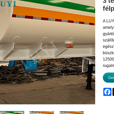
3 t
fél
A LUYI
amely
gyárt
szállí
egész 
büszké
12500x
rugal
Get
F