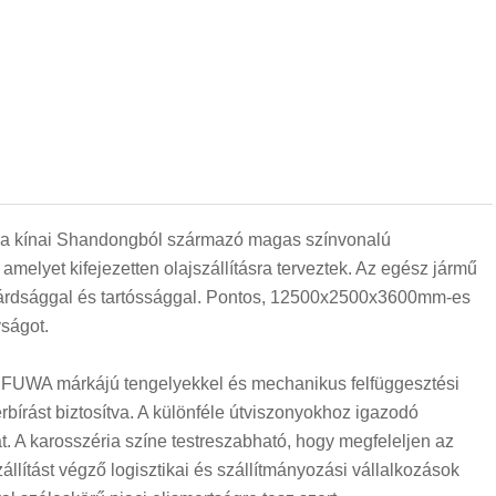
y a kínai Shandongból származó magas színvonalú
melyet kifejezetten olajszállításra terveztek. Az egész jármű
ilárdsággal és tartóssággal. Pontos, 12500x2500x3600mm-es
yságot.
gy FUWA márkájú tengelyekkel és mechanikus felfüggesztési
erbírást biztosítva. A különféle útviszonyokhoz igazodó
 A karosszéria színe testreszabható, hogy megfeleljen az
állítást végző logisztikai és szállítmányozási vállalkozások