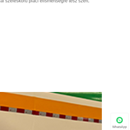
 széleskörű piaci elismertségre tesz szert.
WhatsApp