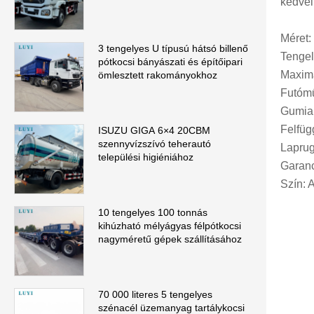
kedvel
Méret
3 tengelyes U típusú hátsó billenő
Tenge
pótkocsi bányászati ​​és építőipari
Maximá
ömlesztett rakományokhoz
Futómű
Gumia
Felfüg
ISUZU GIGA 6×4 20CBM
szennyvízszívó teherautó
Laprug
települési higiéniához
Garanc
Szín: 
10 tengelyes 100 tonnás
kihúzható mélyágyas félpótkocsi
nagyméretű gépek szállításához
70 000 literes 5 tengelyes
szénacél üzemanyag tartálykocsi