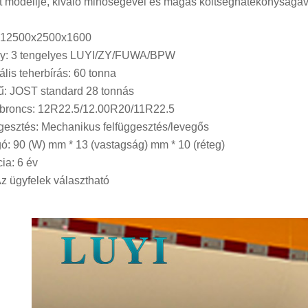
t modellje, kiváló minőségével és magas költséghatékonyságával
: 12500x2500x1600
ly: 3 tengelyes LUYI/ZY/FUWA/BPW
lis teherbírás: 60 tonna
: JOST standard 28 tonnás
broncs: 12R22.5/12.00R20/11R22.5
gesztés: Mechanikus felfüggesztés/levegős
ó: 90 (W) mm * 13 (vastagság) mm * 10 (réteg)
ia: 6 év
Az ügyfelek választható