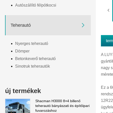
Autószállító félpótkocsi

Teherautó
ter
Nyerges teherautó
Dömper
A LUYI
Betonkeverő teherautó
gyártó
Sinotruk teherautók
nagy s
mérete
Ez a 6
új termékek
rendsz
12R22.
Shacman H3000 8×4 billenő
teherautó bányászati ​​és építőipari
ügyfel
fuvarozáshoz