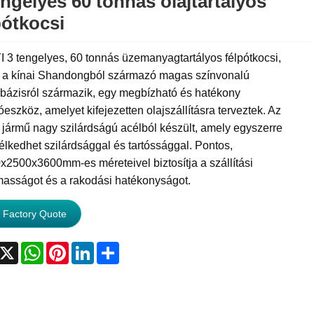
engelyes 60 tonnás olajtartályos
pótkocsi
 3 tengelyes, 60 tonnás üzemanyagtartályos félpótkocsi,
 a kínai Shandongból származó magas színvonalú
óbázisról származik, egy megbízható és hatékony
tóeszköz, amelyet kifejezetten olajszállításra terveztek. Az
jármű nagy szilárdságú acélból készült, amely egyszerre
lkedhet szilárdsággal és tartóssággal. Pontos,
2500x3600mm-es méreteivel biztosítja a szállítási
masságot és a rakodási hatékonyságot.
 Factory Quote
acebook
X
WhatsApp
Pinterest
LinkedIn
Share