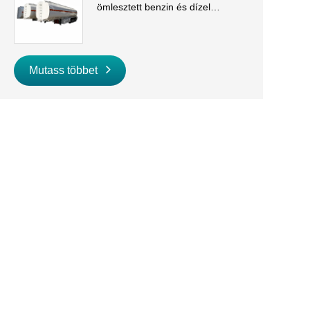
ömlesztett benzin és dízel
szállításhoz
Mutass többet