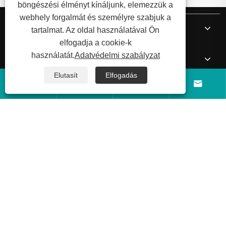
böngészési élményt kínáljunk, elemezzük a
webhely forgalmát és személyre szabjuk a
Rólunk
tartalmat. Az oldal használatával Ön
elfogadja a cookie-k
használatát.
Adatvédelmi szabályzat
Termékek
Elutasít
Elfogadás




Hír
Lépjen kapcsolatba velünk
Copyright © 2026 Shandong Luyi Dedicated Vehicle Manufacturing
Co., Ltd. Minden jog fenntartva.
Links
Sitemap
RSS
XML
Adatvédelmi
szabályzat