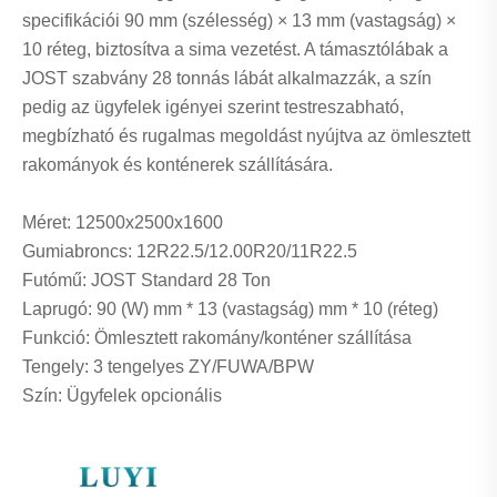
specifikációi 90 mm (szélesség) × 13 mm (vastagság) ×
10 réteg, biztosítva a sima vezetést. A támasztólábak a
JOST szabvány 28 tonnás lábát alkalmazzák, a szín
pedig az ügyfelek igényei szerint testreszabható,
megbízható és rugalmas megoldást nyújtva az ömlesztett
rakományok és konténerek szállítására.
Méret: 12500x2500x1600
Gumiabroncs: 12R22.5/12.00R20/11R22.5
Futómű: JOST Standard 28 Ton
Laprugó: 90 (W) mm * 13 (vastagság) mm * 10 (réteg)
Funkció: Ömlesztett rakomány/konténer szállítása
Tengely: 3 tengelyes ZY/FUWA/BPW
Szín: Ügyfelek opcionális