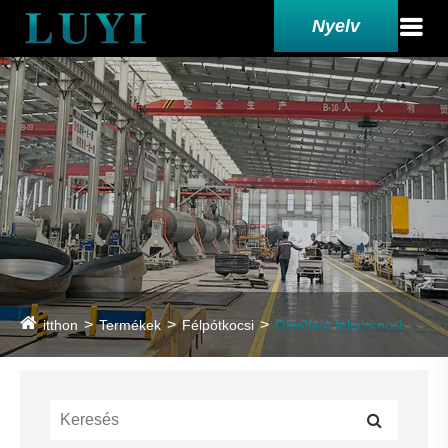
Nyelv
itthon
Termékek
Félpótkocsi
Oldalfalú félpótkocsi