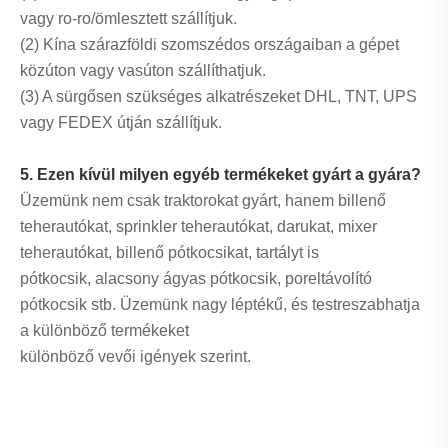
vagy ro-ro/ömlesztett szállítjuk.
(2) Kína szárazföldi szomszédos országaiban a gépet
közúton vagy vasúton szállíthatjuk.
(3) A sürgősen szükséges alkatrészeket DHL, TNT, UPS
vagy FEDEX útján szállítjuk.
5. Ezen kívül milyen egyéb termékeket gyárt a gyára?
Üzemünk nem csak traktorokat gyárt, hanem billenő
teherautókat, sprinkler teherautókat, darukat, mixer
teherautókat, billenő pótkocsikat, tartályt is
pótkocsik, alacsony ágyas pótkocsik, poreltávolító
pótkocsik stb. Üzemünk nagy léptékű, és testreszabhatja
a különböző termékeket
különböző vevői igények szerint.