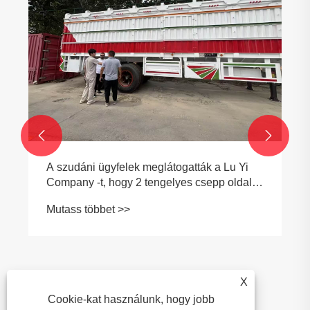


A szudáni ügyfelek meglátogatták a Lu Yi
Company -t, hogy 2 tengelyes csepp oldalsó
felfüggesztési járműveket vásároljanak
Mutass többet >>
X
Cookie-kat használunk, hogy jobb