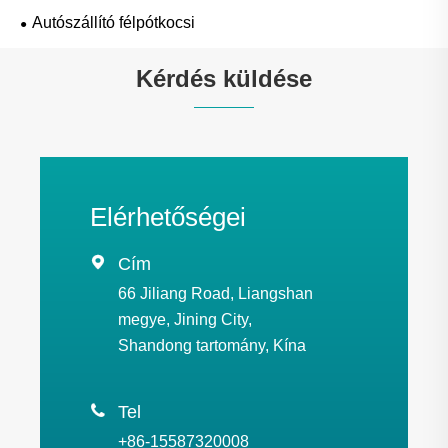
Autószállító félpótkocsi
Kérdés küldése
Elérhetőségei

Cím
66 Jiliang Road, Liangshan
megye, Jining City,
Shandong tartomány, Kína

Tel
+86-15587320008