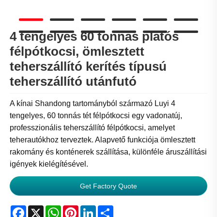
4 tengelyes 60 tonnás platós
félpótkocsi, ömlesztett
teherszállító kerítés típusú
teherszállító utánfutó
A kínai Shandong tartományból származó Luyi 4
tengelyes, 60 tonnás tét félpótkocsi egy vadonatúj,
professzionális teherszállító félpótkocsi, amelyet
teherautókhoz terveztek. Alapvető funkciója ömlesztett
rakomány és konténerek szállítása, különféle áruszállítási
igények kielégítésével.
Get Factory Quote
Facebook
X
WhatsApp
Pinterest
LinkedIn
Share