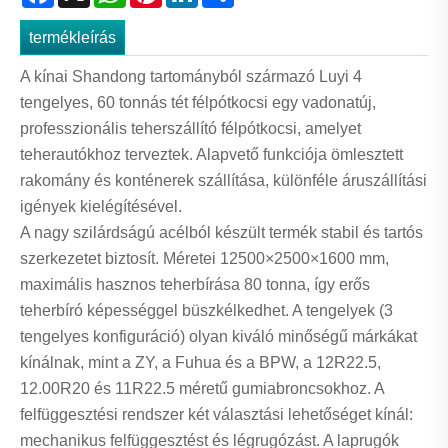
termékleírás
A kínai Shandong tartományból származó Luyi 4
tengelyes, 60 tonnás tét félpótkocsi egy vadonatúj,
professzionális teherszállító félpótkocsi, amelyet
teherautókhoz terveztek. Alapvető funkciója ömlesztett
rakomány és konténerek szállítása, különféle áruszállítási
igények kielégítésével.
A nagy szilárdságú acélból készült termék stabil és tartós
szerkezetet biztosít. Méretei 12500×2500×1600 mm,
maximális hasznos teherbírása 80 tonna, így erős
teherbíró képességgel büszkélkedhet. A tengelyek (3
tengelyes konfiguráció) olyan kiváló minőségű márkákat
kínálnak, mint a ZY, a Fuhua és a BPW, a 12R22.5,
12.00R20 és 11R22.5 méretű gumiabroncsokhoz. A
felfüggesztési rendszer két választási lehetőséget kínál:
mechanikus felfüggesztést és légrugózást. A laprugók