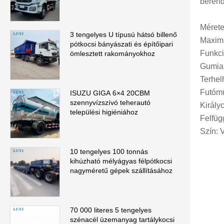
berend
Mérete
3 tengelyes U típusú hátsó billenő
Maximá
pótkocsi bányászati ​​és építőipari
Funkci
ömlesztett rakományokhoz
Gumia
Terhe
Futómű
ISUZU GIGA 6×4 20CBM
szennyvízszívó teherautó
Király
települési higiéniához
Felfüg
Szín: 
10 tengelyes 100 tonnás
kihúzható mélyágyas félpótkocsi
nagyméretű gépek szállításához
70 000 literes 5 tengelyes
szénacél üzemanyag tartálykocsi