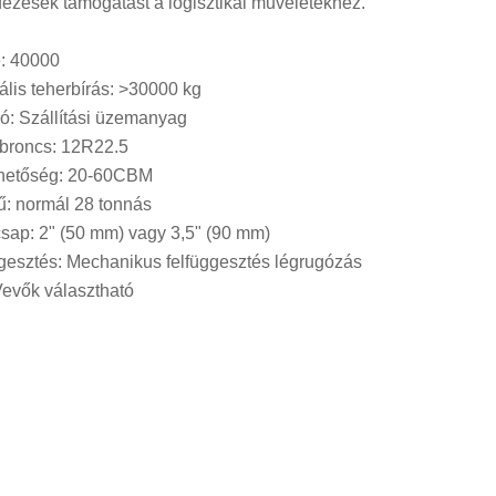
ezések támogatást a logisztikai műveletekhez.
: 40000
lis teherbírás: >30000 kg
ó: Szállítási üzemanyag
broncs: 12R22.5
lhetőség: 20-60CBM
: normál 28 tonnás
csap: 2" (50 mm) vagy 3,5" (90 mm)
gesztés: Mechanikus felfüggesztés légrugózás
Vevők választható