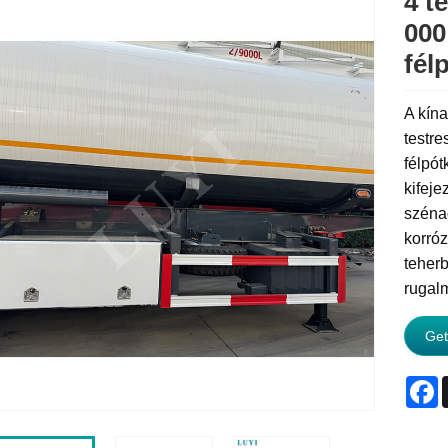
4 t
000
fél
A kín
testre
félpót
kifeje
szénac
korróz
teherb
rugal
Get
F