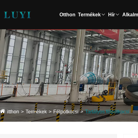
Otthon
Termékek
Hír
Alkal
itthon
Termékek
Félpótkocsi
Tartályos félpótkocsi