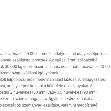
ó szénacél 45 000 literes 5 tartályos olajtartályos félpótkocsi
emanyag-szállításra terveztek. Az egész jármű szénacélból
al. 30 000 kg feletti maximális hasznos teherbírásával és 20-60
 üzemanyag-szállítási igényeknek.
t félpótkocsi erős menetstabilitást biztosít. A felfüggesztési
ást, amely képes kezelni a különféle útviszonyokat. A
 pedig 2 hüvelykes (50 mm) vagy 3,5 hüvelykes (90 mm)
osszéria színe támogatja az ügyfelek testreszabását a
 biztonságos üzemanyag-szállítást, valamint megbízható