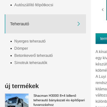
Autószállító félpótkocsi

Teherautó
ter
Nyerges teherautó
Dömper
A kína
Betonkeverő teherautó
egy ki
Sinotruk teherautók
készül
köbmét
A Luyi
rendsz
új termékek
kitáma
változ
Shacman H3000 8×4 billenő
teherautó bányászati ​​és építőipari
különb
fuvarozáshoz