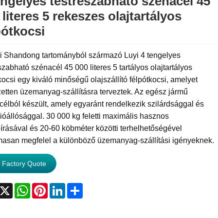
engelyes testreszabható szénacél 45
 literes 5 rekeszes olajtartályos
pótkocsi
ai Shandong tartományból származó Luyi 4 tengelyes
szabható szénacél 45 000 literes 5 tartályos olajtartályos
kocsi egy kiváló minőségű olajszállító félpótkocsi, amelyet
zetten üzemanyag-szállításra terveztek. Az egész jármű
élból készült, amely egyaránt rendelkezik szilárdsággal és
ióállósággal. 30 000 kg feletti maximális hasznos
írásával és 20-60 köbméter közötti terhelhetőségével
masan megfelel a különböző üzemanyag-szállítási igényeknek.
 Factory Quote
acebook
X
WhatsApp
Pinterest
LinkedIn
Share