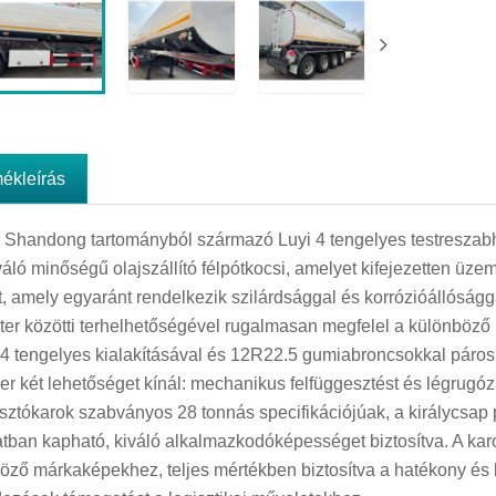
mékleírás
i Shandong tartományból származó Luyi 4 tengelyes testreszabhat
váló minőségű olajszállító félpótkocsi, amelyet kifejezetten üz
t, amely egyaránt rendelkezik szilárdsággal és korrózióállóságg
er közötti terhelhetőségével rugalmasan megfelel a különböző
 4 tengelyes kialakításával és 12R22.5 gumiabroncsokkal párosítot
er két lehetőséget kínál: mechanikus felfüggesztést és légrugóz
sztókarok szabványos 28 tonnás specifikációjúak, a királycsap
atban kapható, kiváló alkalmazkodóképességet biztosítva. A kar
öző márkaképekhez, teljes mértékben biztosítva a hatékony és