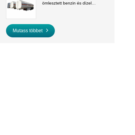
ömlesztett benzin és dízel
szállításhoz
Mutass többet