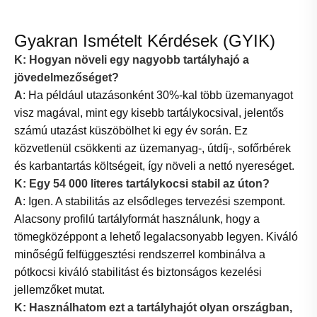
Gyakran Ismételt Kérdések (GYIK)
K: Hogyan növeli egy nagyobb tartályhajó a
jövedelmezőséget?
A
: Ha például utazásonként 30%-kal több üzemanyagot
visz magával, mint egy kisebb tartálykocsival, jelentős
számú utazást küszöbölhet ki egy év során. Ez
közvetlenül csökkenti az üzemanyag-, útdíj-, sofőrbérek
és karbantartás költségeit, így növeli a nettó nyereséget.
K: Egy 54 000 literes tartálykocsi stabil az úton?
A
: Igen. A stabilitás az elsődleges tervezési szempont.
Alacsony profilú tartályformát használunk, hogy a
tömegközéppont a lehető legalacsonyabb legyen. Kiváló
minőségű felfüggesztési rendszerrel kombinálva a
pótkocsi kiváló stabilitást és biztonságos kezelési
jellemzőket mutat.
K: Használhatom ezt a tartályhajót olyan országban,