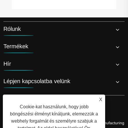
Rólunk
Termékek
Hír
Lépjen kapcsolatba velünk
X
Cookie-kat használunk, hogy jobb
böngészési élményt kínáljunk, elemezzük a
webhely forgalmát és személyre szabjuk a
Copyright © 2026 Shandong Luyi Dedicated Vehicle Manufacturing