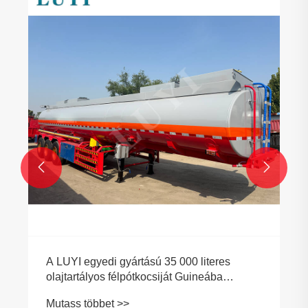


A LUYI egyedi gyártású 35 000 literes
olajtartályos félpótkocsiját Guineába
szállították, pontosan kielégítve az
Mutass többet >>
energiaszállítás iránti sürgető igényeket