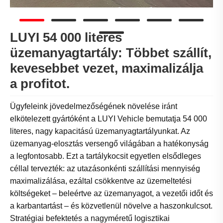
LUYI 54 000 literes
üzemanyagtartály: Többet szállít,
kevesebbet vezet, maximalizálja
a profitot.
Ügyfeleink jövedelmezőségének növelése iránt
elkötelezett gyártóként a LUYI Vehicle bemutatja 54 000
literes, nagy kapacitású üzemanyagtartályunkat. Az
üzemanyag-elosztás versengő világában a hatékonyság
a legfontosabb. Ezt a tartálykocsit egyetlen elsődleges
céllal tervezték: az utazásonkénti szállítási mennyiség
maximalizálása, ezáltal csökkentve az üzemeltetési
költségeket – beleértve az üzemanyagot, a vezetői időt és
a karbantartást – és közvetlenül növelve a haszonkulcsot.
Stratégiai befektetés a nagyméretű logisztikai