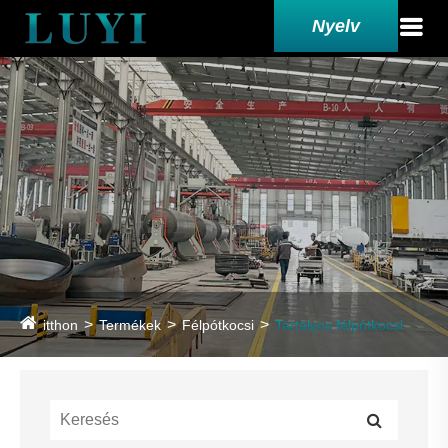
Nyelv
itthon
Termékek
Félpótkocsi
Tartályos félpótkocsi