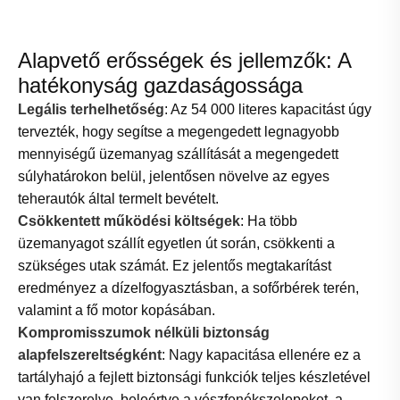
Alapvető erősségek és jellemzők: A
hatékonyság gazdaságossága
Legális terhelhetőség
: Az 54 000 literes kapacitást úgy
tervezték, hogy segítse a megengedett legnagyobb
mennyiségű üzemanyag szállítását a megengedett
súlyhatárokon belül, jelentősen növelve az egyes
teherautók által termelt bevételt.
Csökkentett működési költségek
: Ha több
üzemanyagot szállít egyetlen út során, csökkenti a
szükséges utak számát. Ez jelentős megtakarítást
eredményez a dízelfogyasztásban, a sofőrbérek terén,
valamint a fő motor kopásában.
Kompromisszumok nélküli biztonság
alapfelszereltségként
: Nagy kapacitása ellenére ez a
tartályhajó a fejlett biztonsági funkciók teljes készletével
van felszerelve, beleértve a vészfenékszelepeket, a