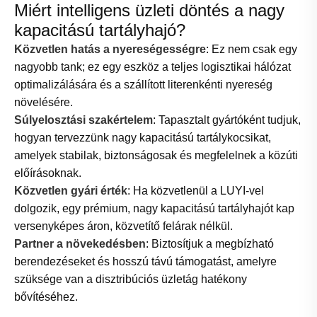
Miért intelligens üzleti döntés a nagy
kapacitású tartályhajó?
Közvetlen hatás a nyereségességre
: Ez nem csak egy
nagyobb tank; ez egy eszköz a teljes logisztikai hálózat
optimalizálására és a szállított literenkénti nyereség
növelésére.
Súlyelosztási szakértelem
: Tapasztalt gyártóként tudjuk,
hogyan tervezzünk nagy kapacitású tartálykocsikat,
amelyek stabilak, biztonságosak és megfelelnek a közúti
előírásoknak.
Közvetlen gyári érték
: Ha közvetlenül a LUYI-vel
dolgozik, egy prémium, nagy kapacitású tartályhajót kap
versenyképes áron, közvetítő felárak nélkül.
Partner a növekedésben
: Biztosítjuk a megbízható
berendezéseket és hosszú távú támogatást, amelyre
szüksége van a disztribúciós üzletág hatékony
bővítéséhez.