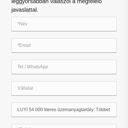
leggyorsabban válaszol a megfelelő
javaslattal.