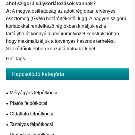
ahol szigorú súlykorlátozások vannak?
A
: A megvalósíthatóság az adott régióban érvényes
össztömeg (GVW) határértékeitől függ. A nagyon szigorú
korlátokkal rendelkező régiókban kínáljuk ezt a
tartályhajót könnyű alumíniumötvözet konstrukcióban,
hogy maximalizáljuk a törvényes hasznos terhelést.
Szakértőink ebben konzultálhatnak Önnel.
Hot Tags:
Kapcsolódó kategória
Mélyágyas félpótkocsi
Platós félpótkocsi
Oldalfalú félpótkocsi
Tartályos félpótkocsi
Portartály félpótkocsi