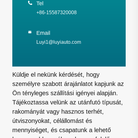

Tel
+86-15587320008
Email

Luyi1@luyiauto.com
Küldje el nekünk kérdését, hogy
személyre szabott árajánlatot kapjunk az
Ön tényleges szállítási igényei alapján.
Tájékoztassa velünk az utánfutó típusát,
rakományát vagy hasznos terhét,
útviszonyokat, célállomást és
mennyiséget, és csapatunk a lehető