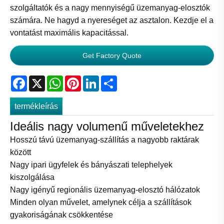
szolgáltatók és a nagy mennyiségű üzemanyag-elosztók
számára. Ne hagyd a nyereséget az asztalon. Kezdje el a
vontatást maximális kapacitással.
Get Factory Quote
Facebook
X
WhatsApp
Pinterest
LinkedIn
Share
termékleírás
Ideális nagy volumenű műveletekhez
Hosszú távú üzemanyag-szállítás a nagyobb raktárak
között
Nagy ipari ügyfelek és bányászati ​​telephelyek
kiszolgálása
Nagy igényű regionális üzemanyag-elosztó hálózatok
Minden olyan művelet, amelynek célja a szállítások
gyakoriságának csökkentése