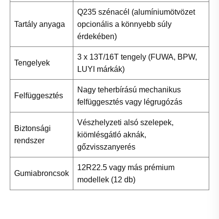
Q235 szénacél (alumíniumötvözet
Tartály anyaga
opcionális a könnyebb súly
érdekében)
3 x 13T/16T tengely (FUWA, BPW,
Tengelyek
LUYI márkák)
Nagy teherbírású mechanikus
Felfüggesztés
felfüggesztés vagy légrugózás
Vészhelyzeti alsó szelepek,
Biztonsági
kiömlésgátló aknák,
rendszer
gőzvisszanyerés
12R22.5 vagy más prémium
Gumiabroncsok
modellek (12 db)