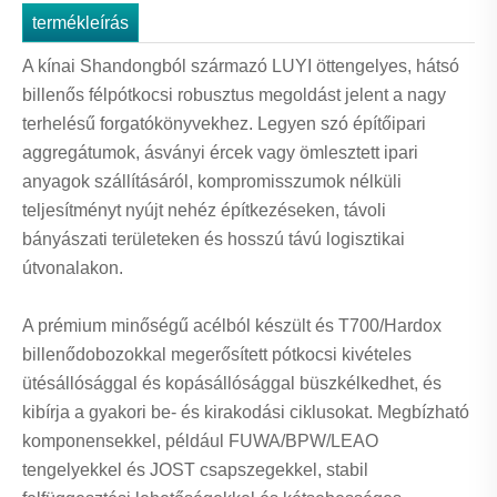
termékleírás
A kínai Shandongból származó LUYI öttengelyes, hátsó
billenős félpótkocsi robusztus megoldást jelent a nagy
terhelésű forgatókönyvekhez. Legyen szó építőipari
aggregátumok, ásványi ércek vagy ömlesztett ipari
anyagok szállításáról, kompromisszumok nélküli
teljesítményt nyújt nehéz építkezéseken, távoli
bányászati ​​területeken és hosszú távú logisztikai
útvonalakon.
A prémium minőségű acélból készült és T700/Hardox
billenődobozokkal megerősített pótkocsi kivételes
ütésállósággal és kopásállósággal büszkélkedhet, és
kibírja a gyakori be- és kirakodási ciklusokat. Megbízható
komponensekkel, például FUWA/BPW/LEAO
tengelyekkel és JOST csapszegekkel, stabil