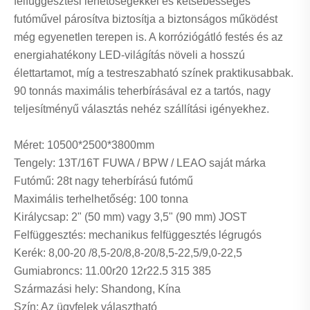
felfüggesztési lehetőségekkel és kétsebességes
futóművel párosítva biztosítja a biztonságos működést
még egyenetlen terepen is. A korróziógátló festés és az
energiahatékony LED-világítás növeli a hosszú
élettartamot, míg a testreszabható színek praktikusabbak.
90 tonnás maximális teherbírásával ez a tartós, nagy
teljesítményű választás nehéz szállítási igényekhez.
Méret: 10500*2500*3800mm
Tengely: 13T/16T FUWA / BPW / LEAO saját márka
Futómű: 28t nagy teherbírású futómű
Maximális terhelhetőség: 100 tonna
Királycsap: 2" (50 mm) vagy 3,5" (90 mm) JOST
Felfüggesztés: mechanikus felfüggesztés légrugós
Kerék: 8,00-20 /8,5-20/8,8-20/8,5-22,5/9,0-22,5
Gumiabroncs: 11.00r20 12r22.5 315 385
Származási hely: Shandong, Kína
Szín: Az ügyfelek választható