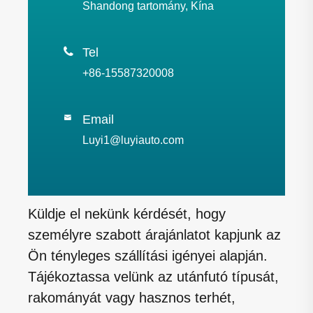
Shandong tartomány, Kína

Tel
+86-15587320008
Email

Luyi1@luyiauto.com
Küldje el nekünk kérdését, hogy
személyre szabott árajánlatot kapjunk az
Ön tényleges szállítási igényei alapján.
Tájékoztassa velünk az utánfutó típusát,
rakományát vagy hasznos terhét,