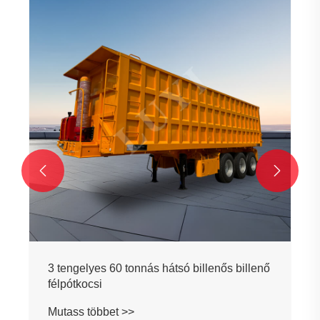
3 tengelyes fekete téglalap alakú hátsó
billenő billenős félpótkocsi
Mutass többet >>

