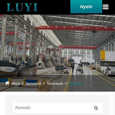
Nyelv
itthon
Termékek
Teherautó
Dömper