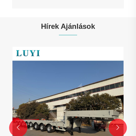
Hírek Ajánlások
Új határon átnyúló szállítási rendelés! A
Luyi 3 tengelyes 4 méteres platós
félpótkocsi elindul Kazahsztánba
Mutass többet >>

