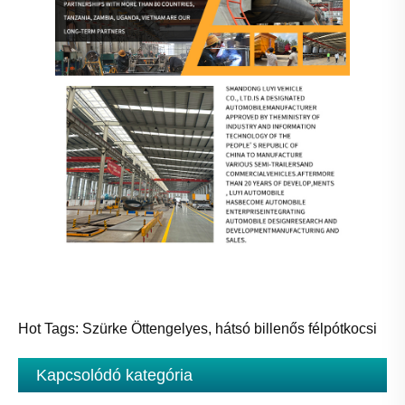
Hot Tags: Szürke Öttengelyes, hátsó billenős félpótkocsi
Kapcsolódó kategória