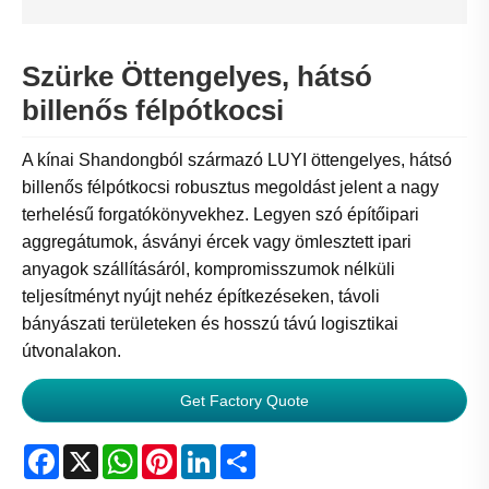
Szürke Öttengelyes, hátsó
billenős félpótkocsi
A kínai Shandongból származó LUYI öttengelyes, hátsó
billenős félpótkocsi robusztus megoldást jelent a nagy
terhelésű forgatókönyvekhez. Legyen szó építőipari
aggregátumok, ásványi ércek vagy ömlesztett ipari
anyagok szállításáról, kompromisszumok nélküli
teljesítményt nyújt nehéz építkezéseken, távoli
bányászati ​​területeken és hosszú távú logisztikai
útvonalakon.
Get Factory Quote
Facebook
X
WhatsApp
Pinterest
LinkedIn
Share