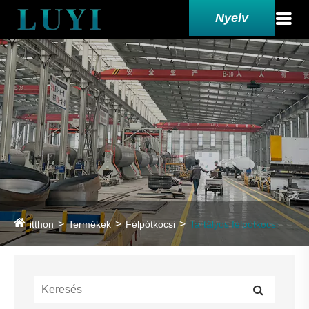
Nyelv
itthon
Termékek
Félpótkocsi
Tartályos félpótkocsi