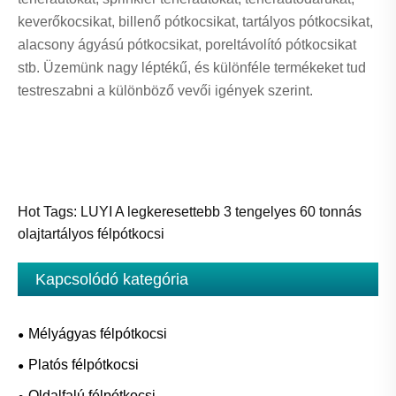
keverőkocsikat, billenő pótkocsikat, tartályos pótkocsikat,
alacsony ágyású pótkocsikat, poreltávolító pótkocsikat
stb. Üzemünk nagy léptékű, és különféle termékeket tud
testreszabni a különböző vevői igények szerint.
Hot Tags: LUYI A legkeresettebb 3 tengelyes 60 tonnás
olajtartályos félpótkocsi
Kapcsolódó kategória
Mélyágyas félpótkocsi
Platós félpótkocsi
Oldalfalú félpótkocsi