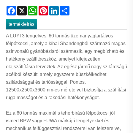
Facebook
X
WhatsApp
Pinterest
LinkedIn
Share
termékleírás
A LUYI 3 tengelyes, 60 tonnás üzemanyagtartályos
félpótkocsi, amely a kínai Shandongból származó magas
színvonalú gyártóbázisról származik, egy megbízható és
hatékony szállítóeszköz, amelyet kifejezetten
olajszállításra terveztek. Az egész jármű nagy szilárdságú
acélból készült, amely egyszerre büszkélkedhet
szilárdsággal és tartóssággal. Pontos,
12500x2500x3600mm-es méreteivel biztosítja a szállítási
rugalmasságot és a rakodási hatékonyságot.
Ez a 60 tonnás maximális teherbírású félpótkocsi jól
ismert BPW vagy FUWA márkájú tengelyekkel és
mechanikus felfüggesztési rendszerrel van felszerelve,