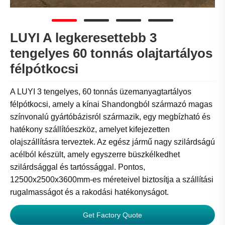
LUYI A legkeresettebb 3
tengelyes 60 tonnás olajtartályos
félpótkocsi
A LUYI 3 tengelyes, 60 tonnás üzemanyagtartályos
félpótkocsi, amely a kínai Shandongból származó magas
színvonalú gyártóbázisról származik, egy megbízható és
hatékony szállítóeszköz, amelyet kifejezetten
olajszállításra terveztek. Az egész jármű nagy szilárdságú
acélból készült, amely egyszerre büszkélkedhet
szilárdsággal és tartóssággal. Pontos,
12500x2500x3600mm-es méreteivel biztosítja a szállítási
rugalmasságot és a rakodási hatékonyságot.
Get Factory Quote