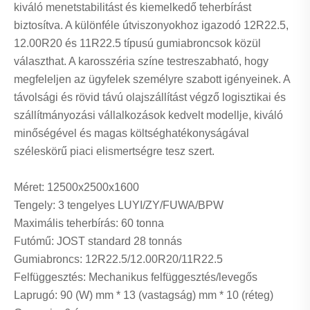
kiváló menetstabilitást és kiemelkedő teherbírást
biztosítva. A különféle útviszonyokhoz igazodó 12R22.5,
12.00R20 és 11R22.5 típusú gumiabroncsok közül
választhat. A karosszéria színe testreszabható, hogy
megfeleljen az ügyfelek személyre szabott igényeinek. A
távolsági és rövid távú olajszállítást végző logisztikai és
szállítmányozási vállalkozások kedvelt modellje, kiváló
minőségével és magas költséghatékonyságával
széleskörű piaci elismertségre tesz szert.
Méret: 12500x2500x1600
Tengely: 3 tengelyes LUYI/ZY/FUWA/BPW
Maximális teherbírás: 60 tonna
Futómű: JOST standard 28 tonnás
Gumiabroncs: 12R22.5/12.00R20/11R22.5
Felfüggesztés: Mechanikus felfüggesztés/levegős
Laprugó: 90 (W) mm * 13 (vastagság) mm * 10 (réteg)