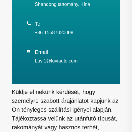
Shandong tartomány, Kína

Tel
+86-15587320008
Email

Luyi1@luyiauto.com
Küldje el nekünk kérdését, hogy
személyre szabott árajánlatot kapjunk az
Ön tényleges szállítási igényei alapján.
Tájékoztassa velünk az utánfutó típusát,
rakományát vagy hasznos terhét,