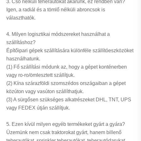
3. Cső nélküli teherautókat akarunk, ez rendben van?
Igen, a radiál és a tömlő nélküli abroncsok is
választhatók.
4. Milyen logisztikai módszereket használhat a
szállításhoz?
Építőipari gépek szállítására különféle szállítóeszközöket
használhatunk.
(1) Fő szállítási módunk az, hogy a gépet konténerben
vagy ro-ro/ömlesztett szállítjuk.
(2) Kína szárazföldi szomszédos országaiban a gépet
közúton vagy vasúton szállíthatjuk.
(3) A sürgősen szükséges alkatrészeket DHL, TNT, UPS
vagy FEDEX útján szállítjuk.
5. Ezen kívül milyen egyéb termékeket gyárt a gyára?
Üzemünk nem csak traktorokat gyárt, hanem billenő
teherautókat, sprinkler teherautókat, teherautódarukat,