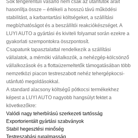
Sok tengerentúli vásárló nem csak az utánfutók árait
hasonlítja össze – értékeli a hosszú távú működési
stabilitást, a karbantartási költségeket, a szállítási
megbízhatóságot és a beszállítói reakciókészséget. A
LUYI AUTO a gyártási és kiviteli folyamat során ezekre a
gyakorlati szempontokra összpontosít.
Csapatunk tapasztalattal rendelkezik a szállítási
vállalatok, a mérnöki vállalkozók, a nehézgép-kölcsönző
vállalkozások és a flottaüzemeltetők támogatásában több
nemzetközi piacon testreszabott nehéz tehergépkocsi-
utánfutó megoldásokkal.
A standard alacsony költségű pótkocsi termékekhez
képest a LUYI AUTO nagyobb hangsúlyt fektet a
következőkre:
Valódi nagy teherbírású szerkezeti tartósság
Exportorientált gyártási szabványok
Stabil hegesztési minőség
Testreszabási rugalmasság