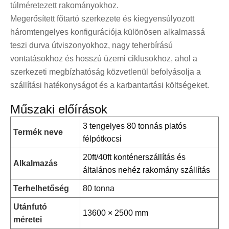
túlméretezett rakományokhoz.
Megerősített főtartó szerkezete és kiegyensúlyozott
háromtengelyes konfigurációja különösen alkalmassá
teszi durva útviszonyokhoz, nagy teherbírású
vontatásokhoz és hosszú üzemi ciklusokhoz, ahol a
szerkezeti megbízhatóság közvetlenül befolyásolja a
szállítási hatékonyságot és a karbantartási költségeket.
Műszaki előírások
3 tengelyes 80 tonnás platós
Termék neve
félpótkocsi
20ft/40ft konténerszállítás és
Alkalmazás
általános nehéz rakomány szállítás
Terhelhetőség
80 tonna
Utánfutó
13600 × 2500 mm
méretei