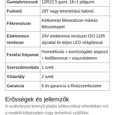
Gumiabroncsok
12R22.5 gumi, 16+1 pótgumi
Futómű
28T nagy teherbírású futómű
Kétkamrás fékrendszer márkás
Fékrendszer
fékszeleppel
Elektromos
24V elektromos rendszer ISO 1185
rendszer
aljzattal és teljes LED világítással
Homokfúvás + korróziógátló alapozó
Festési folyamat
+ fedőbevonat + viaszvédelem
Szerszámosláda
1 szett
Víztartály
2 szett
Garancia
6 év garancia a fővázszerkezetre
Erősségek és jellemzők
A szabványos könnyű platós pótkocsikkal ellentétben ezt
a modellt kifejezetten nagy terhelésű szállítási