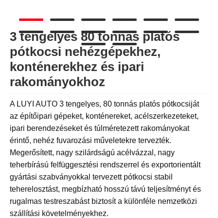
3 tengelyes 80 tonnás platós
pótkocsi nehézgépekhez,
konténerekhez és ipari
rakományokhoz
A LUYI AUTO 3 tengelyes, 80 tonnás platós pótkocsiját
az építőipari gépeket, konténereket, acélszerkezeteket,
ipari berendezéseket és túlméretezett rakományokat
érintő, nehéz fuvarozási műveletekre tervezték.
Megerősített, nagy szilárdságú acélvázzal, nagy
teherbírású felfüggesztési rendszerrel és exportorientált
gyártási szabványokkal tervezett pótkocsi stabil
teherelosztást, megbízható hosszú távú teljesítményt és
rugalmas testreszabást biztosít a különféle nemzetközi
szállítási követelményekhez.