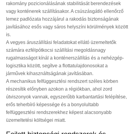
rakomány pozicionálásának stabilitását berendezések
vagy konténerek szállításakor. A csúszásgátló ellenőrző
lemez padlózata hozzájárul a rakodás biztonságának
javításához esős vagy sáros helyszíni körülmények között
is.
A vegyes áruszállítási feladatokat ellátó üzemeltetők
számára ez
félpótkocsi szállítási megoldás
nagy
rugalmasságot kínál a konténerszállítás és a nehézgép-
logisztika között, segítve a flottatulajdonosokat a
járművek kihasználtságának javításában.
A mechanikus felfüggesztési rendszert széles körben
részesítik előnyben azokon a régiókban, ahol zord
útviszonyok vannak, egyszerűbb karbantartási felépítése,
erős teherbíró képessége és a bonyolultabb
felfüggesztési rendszerekhez képest alacsonyabb
üzemeltetési költségei miatt.