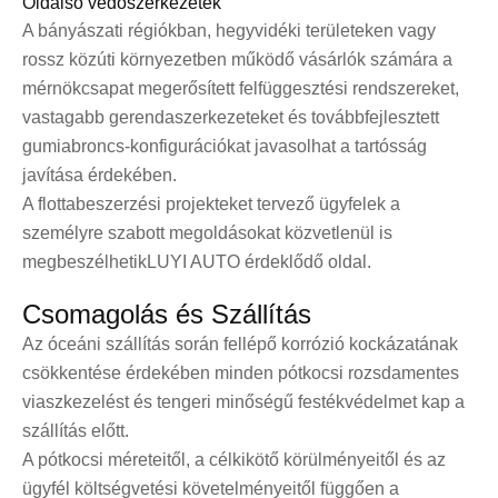
Oldalsó védőszerkezetek
A bányászati ​​régiókban, hegyvidéki területeken vagy
rossz közúti környezetben működő vásárlók számára a
mérnökcsapat megerősített felfüggesztési rendszereket,
vastagabb gerendaszerkezeteket és továbbfejlesztett
gumiabroncs-konfigurációkat javasolhat a tartósság
javítása érdekében.
A flottabeszerzési projekteket tervező ügyfelek a
személyre szabott megoldásokat közvetlenül is
megbeszélhetik
LUYI AUTO érdeklődő oldal
.
Csomagolás és Szállítás
Az óceáni szállítás során fellépő korrózió kockázatának
csökkentése érdekében minden pótkocsi rozsdamentes
viaszkezelést és tengeri minőségű festékvédelmet kap a
szállítás előtt.
A pótkocsi méreteitől, a célkikötő körülményeitől és az
ügyfél költségvetési követelményeitől függően a