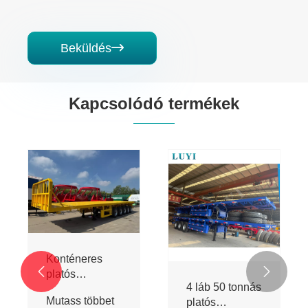
Beküldés

Kapcsolódó termékek
Háromtengelyes,
Négytengelyes,
síkképes
síkképes
félpótkocsi
félpótkocsi
Mutass többet
Mutass többet
>>
>>

