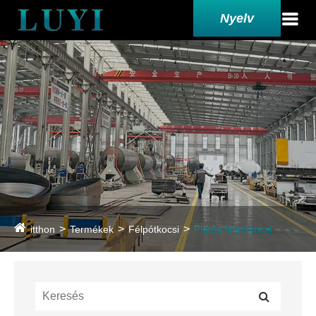
Nyelv
itthon
Termékek
Félpótkocsi
Platós félpótkocsi