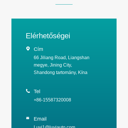
Elérhetőségei

Cím
66 Jiliang Road, Liangshan
megye, Jining City,
Shandong tartomány, Kína

Tel
+86-15587320008
Email

Luyi1@luyiauto.com