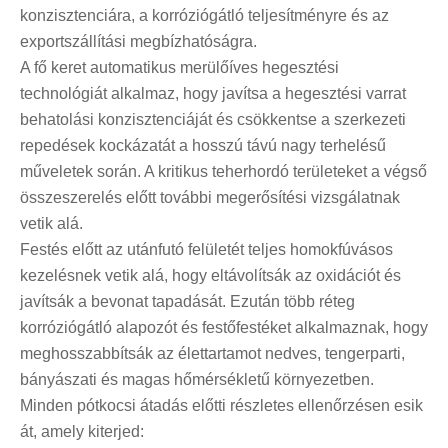
konzisztenciára, a korróziógátló teljesítményre és az
exportszállítási megbízhatóságra.
A fő keret automatikus merülőíves hegesztési
technológiát alkalmaz, hogy javítsa a hegesztési varrat
behatolási konzisztenciáját és csökkentse a szerkezeti
repedések kockázatát a hosszú távú nagy terhelésű
műveletek során. A kritikus teherhordó területeket a végső
összeszerelés előtt további megerősítési vizsgálatnak
vetik alá.
Festés előtt az utánfutó felületét teljes homokfúvásos
kezelésnek vetik alá, hogy eltávolítsák az oxidációt és
javítsák a bevonat tapadását. Ezután több réteg
korróziógátló alapozót és festőfestéket alkalmaznak, hogy
meghosszabbítsák az élettartamot nedves, tengerparti,
bányászati ​​és magas hőmérsékletű környezetben.
Minden pótkocsi átadás előtti részletes ellenőrzésen esik
át, amely kiterjed: