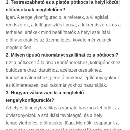
1. Testreszabható ez a platós pótkocsi a helyi közúti
előírásoknak megfelelően?
Igen. A tengelykonfiguráció, a méretek, a világítási
rendszerek, a felfüggesztés típusa, a fékrendszerek és a
terhelési értékek mind beállíthatók a helyi szállítási
előírásoknak és az üzemeltetési követelményeknek
megfelelően.
2. Milyen típusú rakományt szállíthat ez a pótkocsi?
Ezt a pótkocsit általában konténerekhez, kotrógépekhez,
buldózerekhez, darukhoz, acélszerkezetekhez,
transzformátorokhoz, generátorokhoz, építőanyagokhoz
és túlméretezett ipari rakományokhoz használják.
3. Hogyan válasszam ki a megfelelő
tengelykonfigurációt?
A helyes tengelybeállítás a várható hasznos tehertől, az
útviszonyoktól, a szállítási távolságtól és a helyi
tengelyterhelési előírásoktól függ. Mérnöki csapatunk a