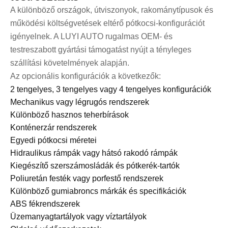
A különböző országok, útviszonyok, rakománytípusok és
működési költségvetések eltérő pótkocsi-konfigurációt
igényelnek. A LUYI AUTO rugalmas OEM- és
testreszabott gyártási támogatást nyújt a tényleges
szállítási követelmények alapján.
Az opcionális konfigurációk a következők:
2 tengelyes, 3 tengelyes vagy 4 tengelyes konfigurációk
Mechanikus vagy légrugós rendszerek
Különböző hasznos teherbírások
Konténerzár rendszerek
Egyedi pótkocsi méretei
Hidraulikus rámpák vagy hátsó rakodó rámpák
Kiegészítő szerszámosládák és pótkerék-tartók
Poliuretán festék vagy porfestő rendszerek
Különböző gumiabroncs márkák és specifikációk
ABS fékrendszerek
Üzemanyagtartályok vagy víztartályok