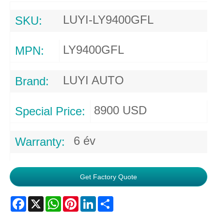
LUYI-LY9400GFL
SKU:
LY9400GFL
MPN:
LUYI AUTO
Brand:
8900 USD
Special Price:
6 év
Warranty:
Get Factory Quote
Facebook
X
WhatsApp
Pinterest
LinkedIn
Share