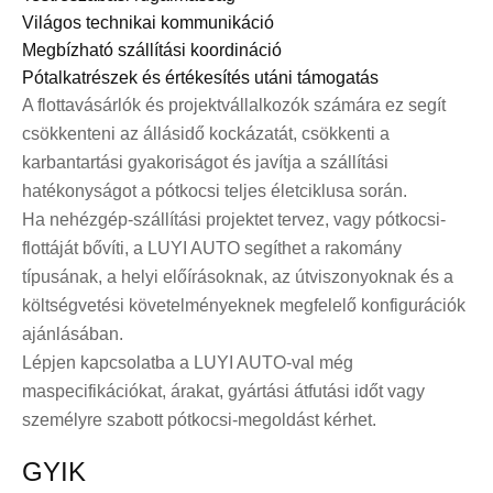
Világos technikai kommunikáció
Megbízható szállítási koordináció
Pótalkatrészek és értékesítés utáni támogatás
A flottavásárlók és projektvállalkozók számára ez segít
csökkenteni az állásidő kockázatát, csökkenti a
karbantartási gyakoriságot és javítja a szállítási
hatékonyságot a pótkocsi teljes életciklusa során.
Ha nehézgép-szállítási projektet tervez, vagy pótkocsi-
flottáját bővíti, a LUYI AUTO segíthet a rakomány
típusának, a helyi előírásoknak, az útviszonyoknak és a
költségvetési követelményeknek megfelelő konfigurációk
ajánlásában.
Lépjen kapcsolatba a LUYI AUTO-val még
ma
specifikációkat, árakat, gyártási átfutási időt vagy
személyre szabott pótkocsi-megoldást kérhet.
GYIK