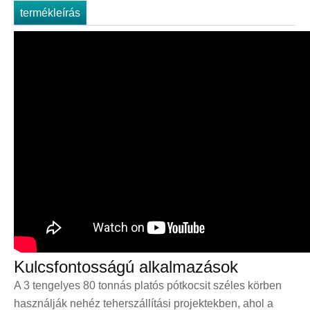
termékleírás
Kulcsfontosságú alkalmazások
A 3 tengelyes 80 tonnás platós pótkocsit széles körben
használják nehéz teherszállítási projektekben, ahol a