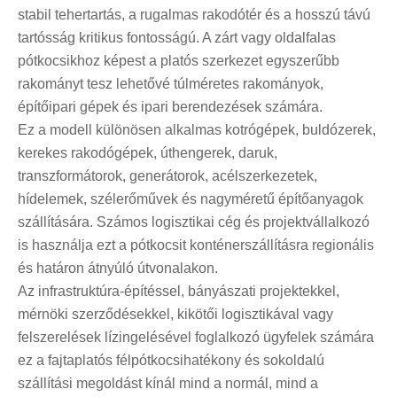
stabil tehertartás, a rugalmas rakodótér és a hosszú távú
tartósság kritikus fontosságú. A zárt vagy oldalfalas
pótkocsikhoz képest a platós szerkezet egyszerűbb
rakományt tesz lehetővé túlméretes rakományok,
építőipari gépek és ipari berendezések számára.
Ez a modell különösen alkalmas kotrógépek, buldózerek,
kerekes rakodógépek, úthengerek, daruk,
transzformátorok, generátorok, acélszerkezetek,
hídelemek, szélerőművek és nagyméretű építőanyagok
szállítására. Számos logisztikai cég és projektvállalkozó
is használja ezt a pótkocsit konténerszállításra regionális
és határon átnyúló útvonalakon.
Az infrastruktúra-építéssel, bányászati ​​projektekkel,
mérnöki szerződésekkel, kikötői logisztikával vagy
felszerelések lízingelésével foglalkozó ügyfelek számára
ez a fajta
platós félpótkocsi
hatékony és sokoldalú
szállítási megoldást kínál mind a normál, mind a