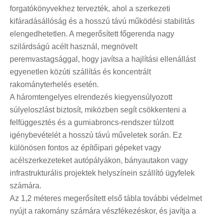
forgatókönyvekhez tervezték, ahol a szerkezeti
kifáradásállóság és a hosszú távú működési stabilitás
elengedhetetlen. A megerősített főgerenda nagy
szilárdságú acélt használ, megnövelt
peremvastagsággal, hogy javítsa a hajlítási ellenállást
egyenetlen közúti szállítás és koncentrált
rakományterhelés esetén.
A háromtengelyes elrendezés kiegyensúlyozott
súlyeloszlást biztosít, miközben segít csökkenteni a
felfüggesztés és a gumiabroncs-rendszer túlzott
igénybevételét a hosszú távú műveletek során. Ez
különösen fontos az építőipari gépeket vagy
acélszerkezeteket autópályákon, bányautakon vagy
infrastrukturális projektek helyszínein szállító ügyfelek
számára.
Az 1,2 méteres megerősített első tábla további védelmet
nyújt a rakomány számára vészfékezéskor, és javítja a