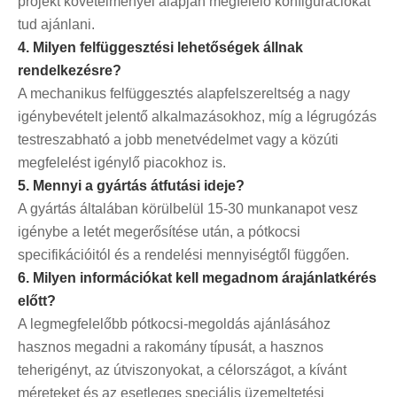
projekt követelményei alapján megfelelő konfigurációkat
tud ajánlani.
4. Milyen felfüggesztési lehetőségek állnak
rendelkezésre?
A mechanikus felfüggesztés alapfelszereltség a nagy
igénybevételt jelentő alkalmazásokhoz, míg a légrugózás
testreszabható a jobb menetvédelmet vagy a közúti
megfelelést igénylő piacokhoz is.
5. Mennyi a gyártás átfutási ideje?
A gyártás általában körülbelül 15-30 munkanapot vesz
igénybe a letét megerősítése után, a pótkocsi
specifikációitól és a rendelési mennyiségtől függően.
6. Milyen információkat kell megadnom árajánlatkérés
előtt?
A legmegfelelőbb pótkocsi-megoldás ajánlásához
hasznos megadni a rakomány típusát, a hasznos
teherigényt, az útviszonyokat, a célországot, a kívánt
méreteket és az esetleges speciális üzemeltetési