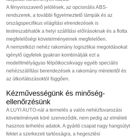
A fényvisszaverő jelölések, az opcionális ABS-
rendszerek, a további figyelmeztető lámpák és az
országspecifikus világítási elrendezések is
testreszabhatók a helyi szállítási előírásoknak és a flotta
megfelelőségi követelményeinek megfelelően.
A nemzetközi nehéz rakomány logisztikai megoldásokat
igénylő ügyfelek gyakran kombinálják ezt a
modellt
mélyágyas félpótkocsik
vagy egyéb speciális
nehézszállítási berendezések a rakomány méreteitől és
az útkorlátozásoktól függően.
Kézművességünk és minőség-
ellenőrzésünk
A LUYI AUTO-nál a termelés a valós nehézfuvarozási
követelmények köré szerveződik, nem pedig az elméleti
hasznos terhelési adatok. A gyártó csapat nagy hangsúlyt
fektet a szerkezeti tartósságra, a hegesztési