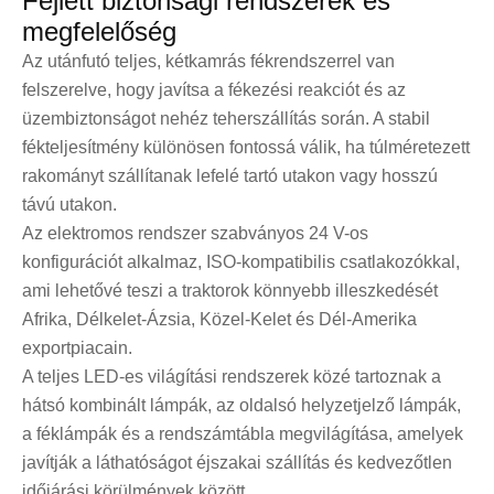
Fejlett biztonsági rendszerek és
megfelelőség
Az utánfutó teljes, kétkamrás fékrendszerrel van
felszerelve, hogy javítsa a fékezési reakciót és az
üzembiztonságot nehéz teherszállítás során. A stabil
fékteljesítmény különösen fontossá válik, ha túlméretezett
rakományt szállítanak lefelé tartó utakon vagy hosszú
távú utakon.
Az elektromos rendszer szabványos 24 V-os
konfigurációt alkalmaz, ISO-kompatibilis csatlakozókkal,
ami lehetővé teszi a traktorok könnyebb illeszkedését
Afrika, Délkelet-Ázsia, Közel-Kelet és Dél-Amerika
exportpiacain.
A teljes LED-es világítási rendszerek közé tartoznak a
hátsó kombinált lámpák, az oldalsó helyzetjelző lámpák,
a féklámpák és a rendszámtábla megvilágítása, amelyek
javítják a láthatóságot éjszakai szállítás és kedvezőtlen
időjárási körülmények között.