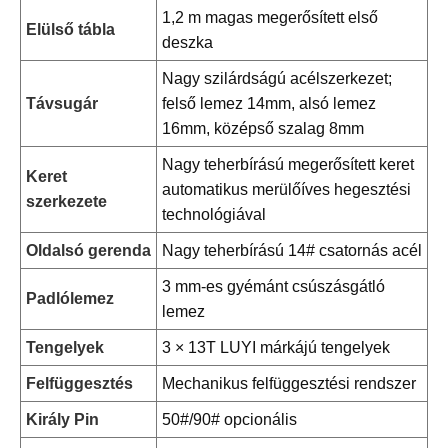
1,2 m magas megerősített első
Elülső tábla
deszka
Nagy szilárdságú acélszerkezet;
Távsugár
felső lemez 14mm, alsó lemez
16mm, középső szalag 8mm
Nagy teherbírású megerősített keret
Keret
automatikus merülőíves hegesztési
szerkezete
technológiával
Oldalsó gerenda
Nagy teherbírású 14# csatornás acél
3 mm-es gyémánt csúszásgátló
Padlólemez
lemez
Tengelyek
3 × 13T LUYI márkájú tengelyek
Felfüggesztés
Mechanikus felfüggesztési rendszer
Király Pin
50#/90# opcionális