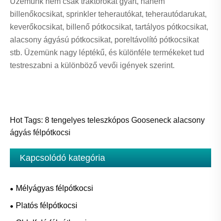
Üzemünk nem csak traktorokat gyárt, hanem
billenőkocsikat, sprinkler teherautókat, teherautódarukat,
keverőkocsikat, billenő pótkocsikat, tartályos pótkocsikat,
alacsony ágyású pótkocsikat, poreltávolító pótkocsikat
stb. Üzemünk nagy léptékű, és különféle termékeket tud
testreszabni a különböző vevői igények szerint.
Hot Tags: 8 tengelyes teleszkópos Gooseneck alacsony
ágyás félpótkocsi
Kapcsolódó kategória
Mélyágyas félpótkocsi
Platós félpótkocsi