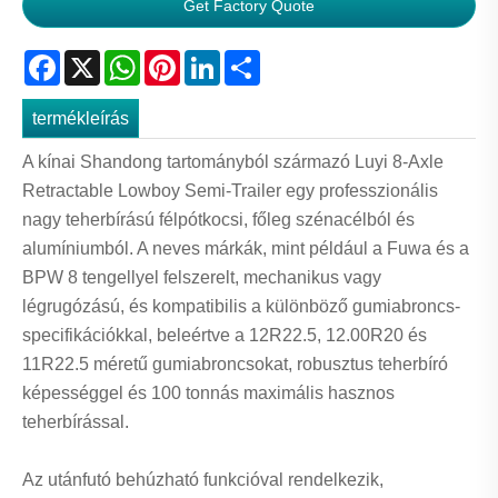
Get Factory Quote
Facebook
X
WhatsApp
Pinterest
LinkedIn
Share
termékleírás
A kínai Shandong tartományból származó Luyi 8-Axle
Retractable Lowboy Semi-Trailer egy professzionális
nagy teherbírású félpótkocsi, főleg szénacélból és
alumíniumból. A neves márkák, mint például a Fuwa és a
BPW 8 tengellyel felszerelt, mechanikus vagy
légrugózású, és kompatibilis a különböző gumiabroncs-
specifikációkkal, beleértve a 12R22.5, 12.00R20 és
11R22.5 méretű gumiabroncsokat, robusztus teherbíró
képességgel és 100 tonnás maximális hasznos
teherbírással.
Az utánfutó behúzható funkcióval rendelkezik,