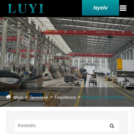
Nyelv
itthon
Termékek
Félpótkocsi
Mélyágyas félpótkocsi