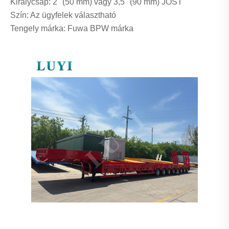
Királycsap: 2" (50 mm) vagy 3,5" (90 mm) JOST
Szín: Az ügyfelek választható
Tengely márka: Fuwa BPW márka