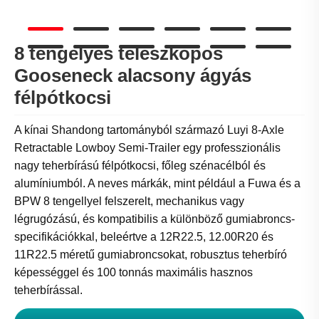
8 tengelyes teleszkópos
Gooseneck alacsony ágyás
félpótkocsi
A kínai Shandong tartományból származó Luyi 8-Axle
Retractable Lowboy Semi-Trailer egy professzionális
nagy teherbírású félpótkocsi, főleg szénacélból és
alumíniumból. A neves márkák, mint például a Fuwa és a
BPW 8 tengellyel felszerelt, mechanikus vagy
légrugózású, és kompatibilis a különböző gumiabroncs-
specifikációkkal, beleértve a 12R22.5, 12.00R20 és
11R22.5 méretű gumiabroncsokat, robusztus teherbíró
képességgel és 100 tonnás maximális hasznos
teherbírással.