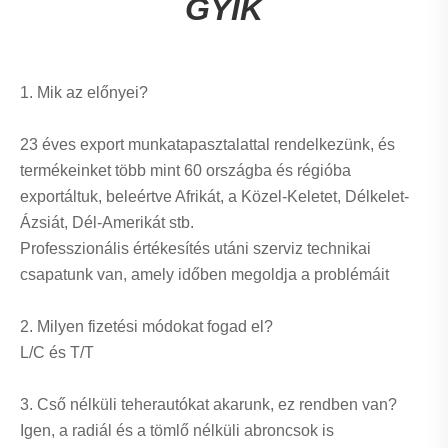
GYIK
1. Mik az előnyei?
23 éves export munkatapasztalattal rendelkezünk, és
termékeinket több mint 60 országba és régióba
exportáltuk, beleértve Afrikát, a Közel-Keletet, Délkelet-
Ázsiát, Dél-Amerikát stb.
Professzionális értékesítés utáni szerviz technikai
csapatunk van, amely időben megoldja a problémáit
2. Milyen fizetési módokat fogad el?
L/C és T/T
3. Cső nélküli teherautókat akarunk, ez rendben van?
Igen, a radiál és a tömlő nélküli abroncsok is