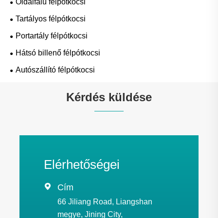
Oldalfalú félpótkocsi
Tartályos félpótkocsi
Portartály félpótkocsi
Hátsó billenő félpótkocsi
Autószállító félpótkocsi
Kérdés küldése
Elérhetőségei

Cím
66 Jiliang Road, Liangshan
megye, Jining City,